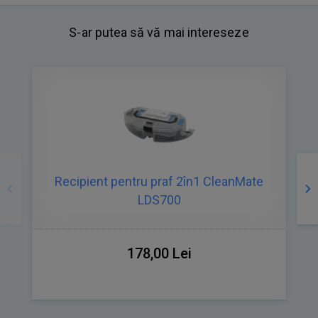
S-ar putea să vă mai intereseze
Precedente
Ur
Recipient pentru praf 2în1 CleanMate
LDS700
178,00 Lei