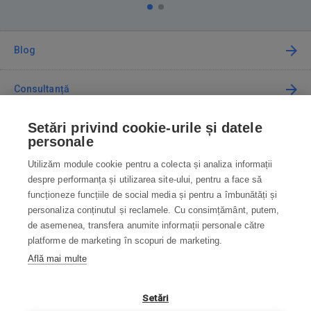
Blog
Consultanță
Setări privind cookie-urile și datele
Cum cumpăr
personale
Utilizăm module cookie pentru a colecta și analiza informații
Contact
despre performanța și utilizarea site-ului, pentru a face să
funcționeze funcțiile de social media și pentru a îmbunătăți și
Contactați-ne
personaliza conținutul și reclamele. Cu consimțământ, putem,
de asemenea, transfera anumite informații personale către
info@robotworld.ro
platforme de marketing în scopuri de marketing.
Află mai multe
031 22 97 010
Lu-Vi 8:00—16:30
TOATE CONTACTELE
Setări