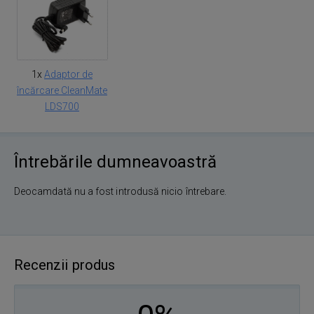
1x
Adaptor de
încărcare CleanMate
LDS700
Întrebările dumneavoastră
Deocamdată nu a fost introdusă nicio întrebare.
Recenzii produs