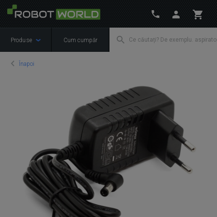
Produse
Cum cumpăr
Înapoi