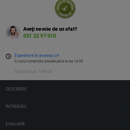
Aveți nevoie de un sfat?
031 22 97 010
Expediere în aceeași zi!
În cazul comenzilor plasate până la ora 16:00
Cod produs: 104626
DESCRIERE
ÎNTREBĂRI
EVALUARE