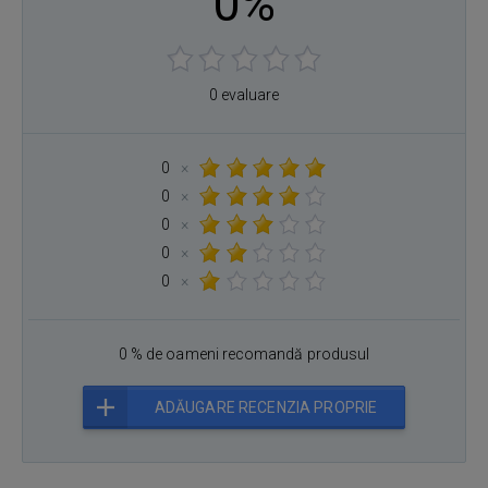
0%
0 evaluare
0
×
0
×
0
×
0
×
0
×
0 % de oameni recomandă produsul
ADĂUGARE RECENZIA PROPRIE