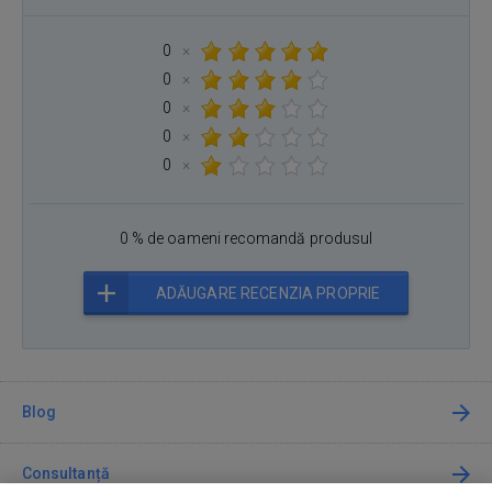
0
×
0
×
0
×
0
×
0
×
0 % de oameni recomandă produsul
ADĂUGARE RECENZIA PROPRIE
Blog
Consultanță