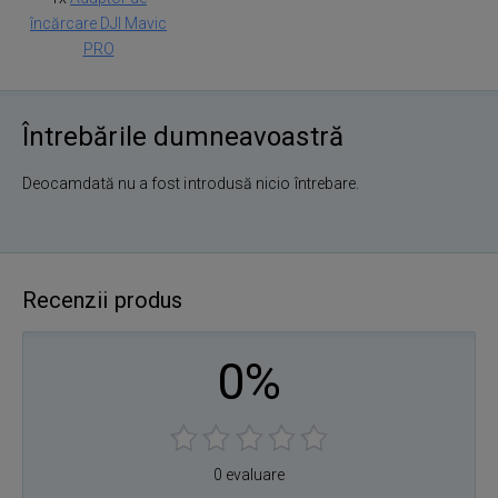
încărcare DJI Mavic
PRO
Întrebările dumneavoastră
Deocamdată nu a fost introdusă nicio întrebare.
Recenzii produs
0%
0 evaluare