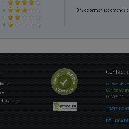
×
×
0 % de oameni recomandă p
×
×
i
Contacta
info@robotw
obotică
031 22 97 0
ele
Lu-Vi 8:00—
r
deja 20 de ani
TOATE CON
POLITICA D