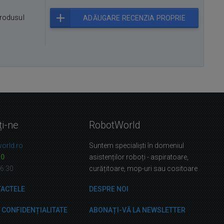
rodusul
ADĂUGARE RECENZIA PROPRIE
ți-ne
RobotWorld
orld.ro
Suntem specialiști în domeniul
10
asistenților roboți - aspiratoare,
16:30
curățitoare, mop-uri sau cositoare
TACTELE
DESPRE NOI
E CONFIDENȚIALITATE
ABONAȚI-VĂ LA NEWSLETTER