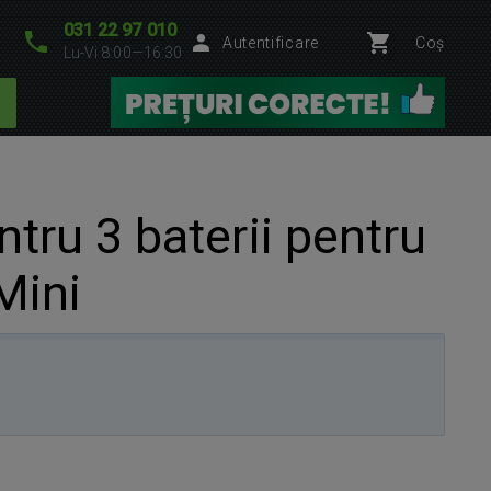
031 22 97 010
Autentificare
Coș
Lu-Vi 8:00—16:30
tru 3 baterii pentru
Mini