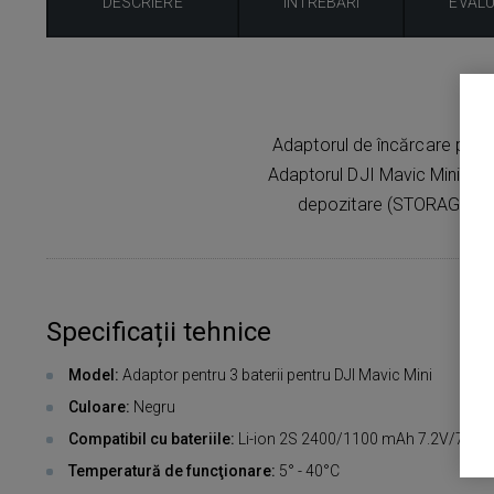
DESCRIERE
ÎNTREBĂRI
EVAL
Adaptorul de încărcare pentr
Adaptorul DJI Mavic Mini poa
depozitare (STORAGE) men
Specificații tehnice
Model:
Adaptor pentru 3 baterii pentru DJI Mavic Mini
Culoare:
Negru
Compatibil cu bateriile:
Li-ion 2S 2400/1100 mAh 7.2V/7.6V
Temperatură de funcţionare:
5° - 40°C