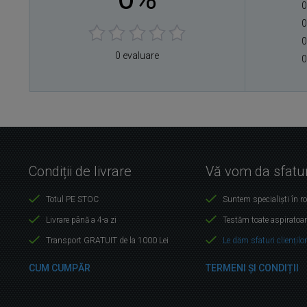
0
0
0
0 evaluare
0
Condiții de livrare
Vă vom da sfatur
Totul PE STOC
Suntem specialiști în r
Livrare până a 4-a zi
Testăm toate aspiratoar
Transport GRATUIT de la 1000 Lei
Le dăm sfaturi cliențilo
CUM CUMPĂR
TERMENI ȘI CONDIȚII