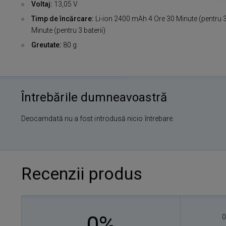
Voltaj:
13,05 V
Timp de încărcare:
Li-ion 2400 mAh 4 Ore 30 Minute (pentru 3
Minute (pentru 3 baterii)
Greutate:
80 g
Întrebările dumneavoastră
Deocamdată nu a fost introdusă nicio întrebare.
Recenzii produs
0%
0