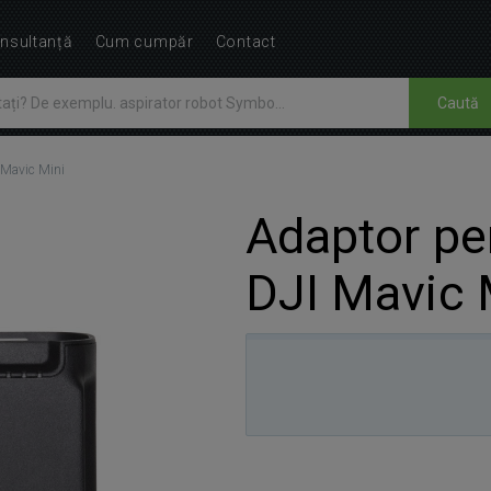
nsultanță
Cum cumpăr
Contact
Caută
I Mavic Mini
Adaptor pen
DJI Mavic 