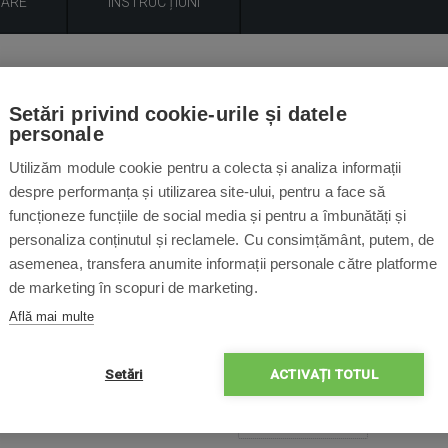
UARE
INSTRUCȚIUNI
Descrierea produsului
Setări privind cookie-urile și datele
u DJI Mavic Mini permite încărcarea secvențială până la la trei b
personale
te optimiza încărcarea în funcție de performanța bateriei și ten
Utilizăm module cookie pentru a colecta și analiza informații
ține capacitatea de 50%, îndeplinind condițiile ideale pentru d
despre performanța și utilizarea site-ului, pentru a face să
funcționeze funcțiile de social media și pentru a îmbunătăți și
personaliza conținutul și reclamele. Cu consimțământ, putem, de
asemenea, transfera anumite informații personale către platforme
de marketing în scopuri de marketing.
Conținut pachet
Află mai multe
Setări
ACTIVAȚI TOTUL