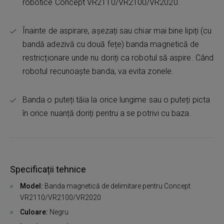
robotice Concept VR2110/VR2100/VR2020.
Înainte de aspirare, așezați sau chiar mai bine lipiți (cu
bandă adezivă cu două fețe) banda magnetică de
restricționare unde nu doriți ca robotul să aspire. Când
robotul recunoaște banda, va evita zonele.
Banda o puteți tăia la orice lungime sau o puteți picta
în orice nuanță doriți pentru a se potrivi cu baza.
Specificații tehnice
Model:
Banda magnetică de delimitare pentru Concept
VR2110/VR2100/VR2020
Culoare:
Negru