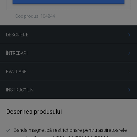
Cod produs: 104844
DESCRIERE
ÎNTREBĂRI
EVALUARE
INSTRUCȚIUNI
Descrirea produsului
Banda magnetică restricționare pentru aspiratoarele