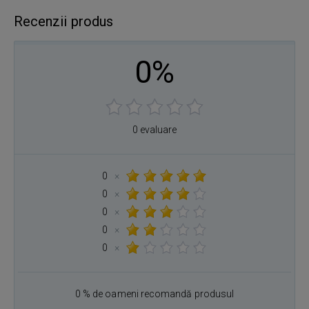
Recenzii produs
0%
0 evaluare
0
×
0
×
0
×
0
×
0
×
0 % de oameni recomandă produsul