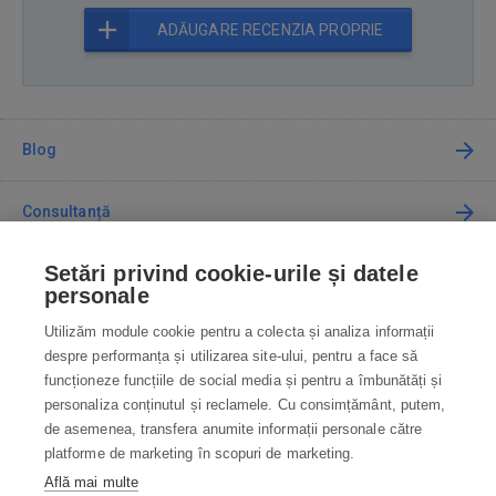
ADĂUGARE RECENZIA PROPRIE
Blog
Consultanță
Setări privind cookie-urile și datele
Cum cumpăr
personale
Utilizăm module cookie pentru a colecta și analiza informații
Contact
despre performanța și utilizarea site-ului, pentru a face să
funcționeze funcțiile de social media și pentru a îmbunătăți și
Contactați-ne
personaliza conținutul și reclamele. Cu consimțământ, putem,
de asemenea, transfera anumite informații personale către
info@robotworld.ro
platforme de marketing în scopuri de marketing.
Află mai multe
031 22 97 010
Lu-Vi 8:00—16:30