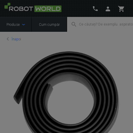
Produse
Cum cumpăr
Înapoi