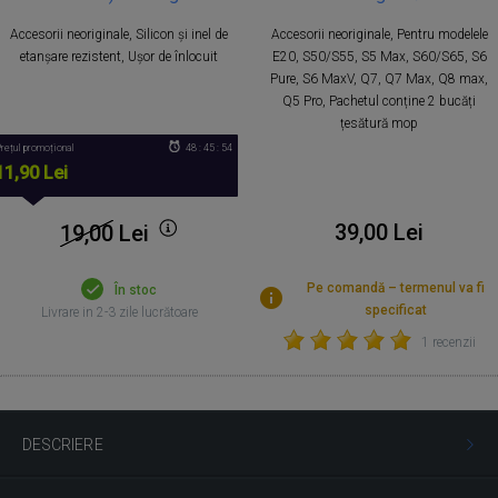
Accesorii neoriginale, Silicon și inel de
Accesorii neoriginale, Pentru modelele
etanșare rezistent, Ușor de înlocuit
E20, S50/S55, S5 Max, S60/S65, S6
Pure, S6 MaxV, Q7, Q7 Max, Q8 max,
Q5 Pro, Pachetul conține 2 bucăți
țesătură mop
rețul promoțional
48 : 45 : 54
11,90 Lei
39,00 Lei
19,00
Lei
Pe comandă – termenul va fi
În stoc
specificat
Livrare in 2-3 zile lucrătoare
1 recenzii
DESCRIERE