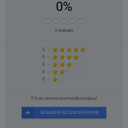
0%
0 evaluare
0
×
0
×
0
×
0
×
0
×
0 % de oameni recomandă produsul
ADĂUGARE RECENZIA PROPRIE