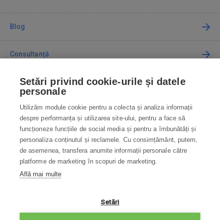
Blog
Consultanță
Setări privind cookie-urile și datele
Cum cumpăr
personale
Utilizăm module cookie pentru a colecta și analiza informații
Contact
despre performanța și utilizarea site-ului, pentru a face să
funcționeze funcțiile de social media și pentru a îmbunătăți și
Contactați-ne
personaliza conținutul și reclamele. Cu consimțământ, putem,
de asemenea, transfera anumite informații personale către
info@robotworld.ro
platforme de marketing în scopuri de marketing.
Află mai multe
031 22 97 010
Lu-Vi 8:00—16:30
TOATE CONTACTELE
Setări