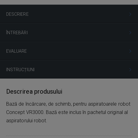
DESCRIERE
ÎNTREBĂRI
EVALUARE
INSTRUCȚIUNI
Descrirea produsului
Bază de încărcare, de schimb, pentru aspiratoarele robot
Concept VR3000. Bază este inclus în pachetul original al
aspiratorului robot.