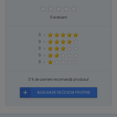
0 evaluare
0
×
0
×
0
×
0
×
0
×
0 % de oameni recomandă produsul
ADĂUGARE RECENZIA PROPRIE