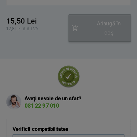
mail
15,50 Lei
Adaugă în
12,8 Lei fără TVA
coş
Aveți nevoie de un sfat?
031 22 97 010
Verifică compatibilitatea