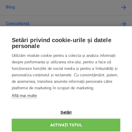
Blog
Consultanță
Setări privind cookie-urile și datele
Cum cumpăr
personale
Utilizăm module cookie pentru a colecta și analiza informații
Contact
despre performanța și utilizarea site-ului, pentru a face să
funcționeze funcțiile de social media și pentru a îmbunătăți și
Contactați-ne
personaliza conținutul și reclamele. Cu consimțământ, putem,
de asemenea, transfera anumite informații personale către
info@robotworld.ro
platforme de marketing în scopuri de marketing.
Află mai multe
031 22 97 010
Lu-Vi 8:00—16:30
TOATE CONTACTELE
Setări
POLITICA DE CONFIDENȚIALITATE
ACTIVAȚI TOTUL