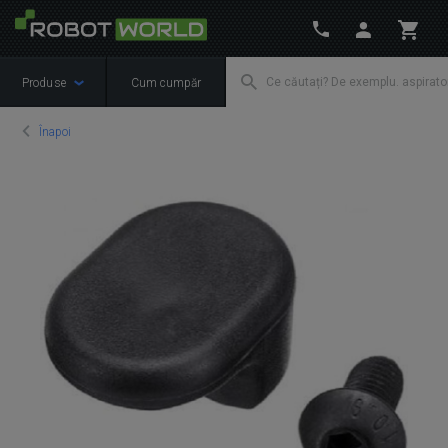
Produse
Cum cumpăr
Înapoi