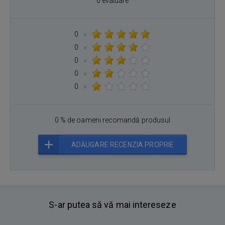
0 evaluare
0
×
0
×
0
×
0
×
0
×
0 % de oameni recomandă produsul
ADĂUGARE RECENZIA PROPRIE
S-ar putea să vă mai intereseze