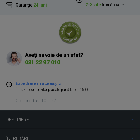
2-3 zile
lucrătoare
Garanție
24 luni
Aveți nevoie de un sfat?
031 22 97 010
Expediere în aceeași zi!
În cazul comenzilor plasate până la ora 16:00
Cod produs: 106127
DESCRIERE
ÎNTREBĂRI