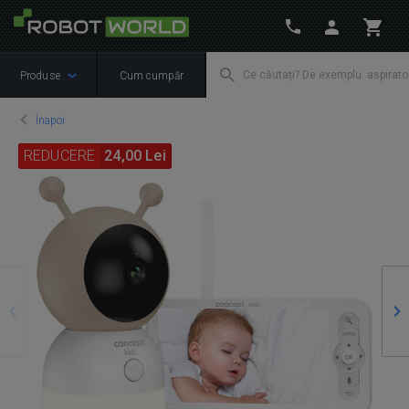
Produse
Cum cumpăr
Înapoi
REDUCERE
24,00 Lei
Precedente
Ur