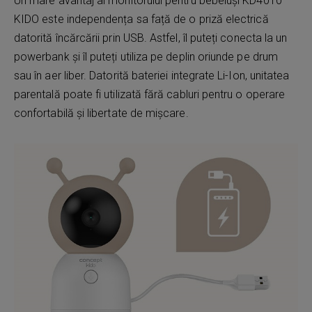
Un mare avantaj al monitorului pentru bebeluși KD4010
KIDO este independența sa față de o priză electrică
datorită încărcării prin USB. Astfel, îl puteți conecta la un
powerbank și îl puteți utiliza pe deplin oriunde pe drum
sau în aer liber. Datorită bateriei integrate Li-Ion, unitatea
parentală poate fi utilizată fără cabluri pentru o operare
confortabilă și libertate de mișcare.