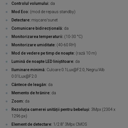
Controlul volumului:
da
Mod Eco:
(mod de repaus standby)
Detectare:
mișcare/sunet
Comunicare bidirecțională:
da
Monitorizarea temperaturii:
(10-30 °C)
Monitorizare umiditate:
(40-60 RH)
Mod de vedere pe timp de noapte:
(rază 10 m)
Lumină de noapte LED liniștitoare:
da
Iluminare minimă:
Culoare 0.1Lux@F2.0, Negru/Alb
0.01Lux@F2.0
Cântece de leagăn:
da
Memento de hrănire:
da
Zoom:
da
Rezoluția camerei unității pentru bebeluși:
3Mpx (2304 x
1296 px)
Element de detectare:
1/2.8'' 3Mpx CMOS