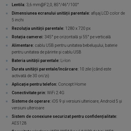
Lentila:
3,6 mm@F2,0, 85°/46°/100°
Dimensiunea ecranului unității parentale:
afișaj LCD color de
5 inchi
Rezoluția unității parentale:
1280 x 720 px
Rotația camerei:
345° pe orizontală și 55° pe verticală
Alimentare:
cablu USB pentru unitatea bebelușului, baterie
pentru unitatea de părinte și cablu USB
Bateria unității parentale:
Li-Ion
Durata unității parentale/încărcare:
10 zile (când este
activată de 30 ori/zi)
Aplicație pentru telefon:
Concept Home
Conectivitate prin:
WiFi 2.4G
Sisteme de operare:
iOS 9 și versiuni ulterioare, Android 5 și
versiuni ulterioare
Sistem de conexiune securizat pentru confidențialitate:
AES128