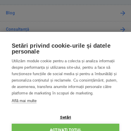
Blog
Consultanță
Setări privind cookie-urile și datele
Cum cumpăr
personale
Utilizăm module cookie pentru a colecta și analiza informații
Contact
despre performanța și utilizarea site-ului, pentru a face să
funcționeze funcțiile de social media și pentru a îmbunătăți și
Contactați-ne
personaliza conținutul și reclamele. Cu consimțământ, putem,
de asemenea, transfera anumite informații personale către
info@robotworld.ro
platforme de marketing în scopuri de marketing.
Află mai multe
031 22 97 010
Lu-Vi 8:00—16:30
TOATE CONTACTELE
Setări
POLITICA DE CONFIDENȚIALITATE
ACTIVAȚI TOTUL