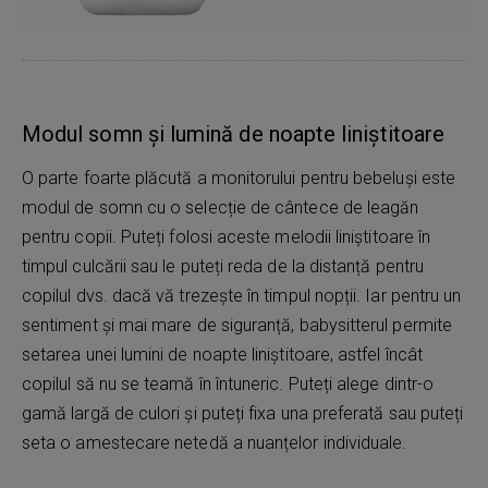
Modul somn și lumină de noapte liniștitoare
O parte foarte plăcută a monitorului pentru bebeluși este
modul de somn cu o selecție de cântece de leagăn
pentru copii. Puteți folosi aceste melodii liniștitoare în
timpul culcării sau le puteți reda de la distanță pentru
copilul dvs. dacă vă trezește în timpul nopții. Iar pentru un
sentiment și mai mare de siguranță, babysitterul permite
setarea unei lumini de noapte liniștitoare, astfel încât
copilul să nu se teamă în întuneric. Puteți alege dintr-o
gamă largă de culori și puteți fixa una preferată sau puteți
seta o amestecare netedă a nuanțelor individuale.