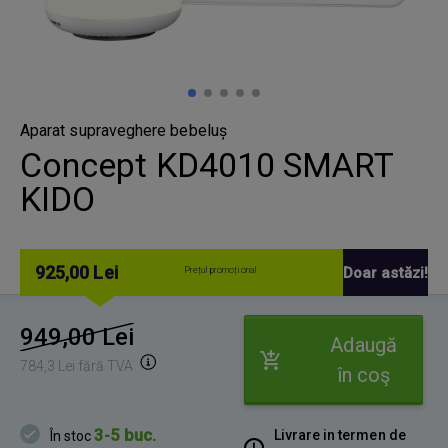
Aparat supraveghere bebeluș
Concept KD4010 SMART
KIDO
925,00 Lei
Doar astăzi!
Prețul promoțional
949,00 Lei
Adaugă
784,3 Lei fără TVA
în coş
3-5 buc.
Livrare in termen de
În stoc