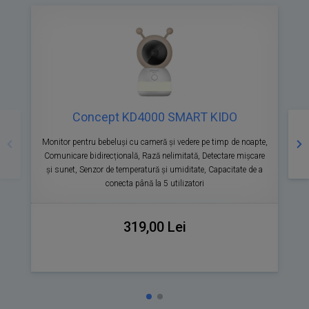
Concept KD4000 SMART KIDO
Precedente
Ur
Monitor pentru bebeluși cu cameră și vedere pe timp de noapte,
Comunicare bidirecțională, Rază nelimitată, Detectare mișcare
și sunet, Senzor de temperatură și umiditate, Capacitate de a
conecta până la 5 utilizatori
319,00 Lei