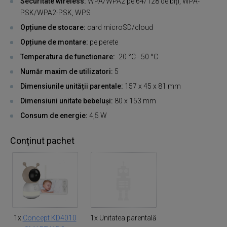
Securitate wireless:
WPA/WPA2 pe 64/128 de biți, WPA-
PSK/WPA2-PSK, WPS
Opțiune de stocare:
card microSD/cloud
Opțiune de montare:
pe perete
Temperatura de functionare:
-20 °C - 50 °C
Număr maxim de utilizatori:
5
Dimensiunile unității parentale:
157 x 45 x 81 mm
Dimensiuni unitate bebeluși:
80 x 153 mm
Consum de energie:
4,5 W
Conținut pachet
1x
Concept KD4010
1x Unitatea parentală