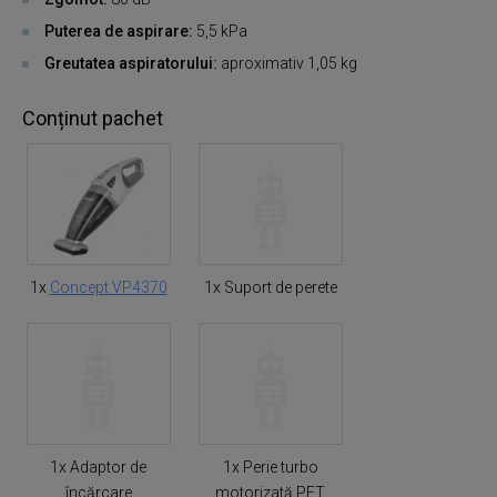
Puterea de aspirare:
5,5 kPa
Greutatea aspiratorului:
aproximativ 1,05 kg
Conținut pachet
1x
Concept VP4370
1x Suport de perete
1x Adaptor de
1x Perie turbo
încărcare
motorizată PET