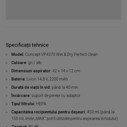
Specificații tehnice
Model:
Concept VP4370 Wet & Dry Perfect Clean
Culoare:
gri / alb
Dimensiuni aspirator:
42 x 14 x 12 cm
Baterie:
Li-Ion 14,8 V, 2200 mAh
Durată de viață în vid:
până la 40 min.
Încărcare:
suport de perete cu adaptor
Tipul filtrului:
HEPA
Capacitatea recipientului pentru deșeuri:
450 ml (până la
150 ml, liniile „MAX” pot fi utilizate pentru aspirarea lichidului)
Zgomot:
80 dB