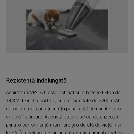
Rezistență îndelungată
Aspiratorul VP4370 este echipat cu o baterie Li-Ion de
14,8 V de înaltă calitate, cu o capacitate de 2200 mAh,
datorită căreia puteți curăța până la 40 de minute cu o
singură încărcare. Această baterie se caracterizează
printr-o performanță mai mare și o durată de viață mai
lungă. În același timp, nu suferă de așa-numitul efect de