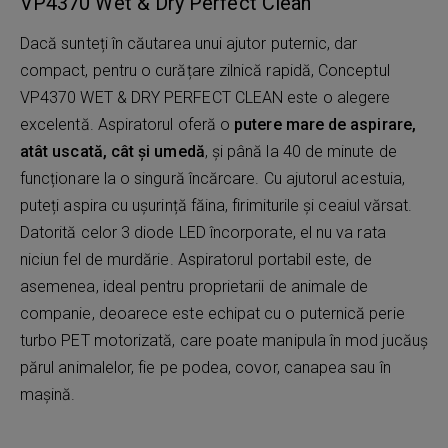
VP4370 Wet & Dry Perfect Clean
Dacă sunteți în căutarea unui ajutor puternic, dar
compact, pentru o curățare zilnică rapidă, Conceptul
VP4370 WET & DRY PERFECT CLEAN este o alegere
excelentă. Aspiratorul oferă o
putere mare de aspirare,
atât uscată, cât și umedă
, și până la 40 de minute de
funcționare la o singură încărcare. Cu ajutorul acestuia,
puteți aspira cu ușurință făina, firimiturile și ceaiul vărsat.
Datorită celor 3 diode LED încorporate, el nu va rata
niciun fel de murdărie. Aspiratorul portabil este, de
asemenea, ideal pentru proprietarii de animale de
companie, deoarece este echipat cu o puternică perie
turbo PET motorizată, care poate manipula în mod jucăuș
părul animalelor, fie pe podea, covor, canapea sau în
mașină.