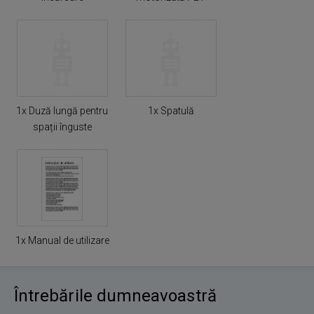
1x Duză lungă pentru
1x Spatulă
spații înguste
1x Manual de utilizare
Întrebările dumneavoastră