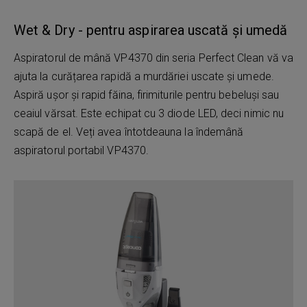
Wet & Dry - pentru aspirarea uscată și umedă
Aspiratorul de mână VP4370 din seria Perfect Clean vă va
ajuta la curățarea rapidă a murdăriei uscate și umede.
Aspiră ușor și rapid făina, firimiturile pentru bebeluși sau
ceaiul vărsat. Este echipat cu 3 diode LED, deci nimic nu
scapă de el. Veți avea întotdeauna la îndemână
aspiratorul portabil VP4370.