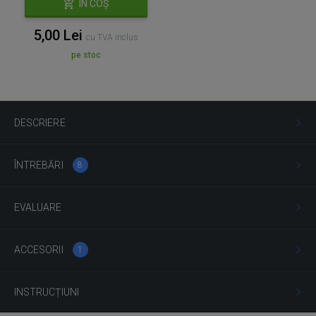
ÎN COȘ
5,00 Lei
cu TVA inclus
pe stoc
DESCRIERE
ÎNTREBĂRI
8
EVALUARE
ACCESORII
1
INSTRUCȚIUNI