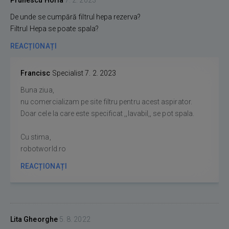
Prunescu Horia
7. 2. 2023
De unde se cumpără filtrul hepa rezerva?
Filtrul Hepa se poate spala?
REACȚIONAȚI
Francisc
Specialist
7. 2. 2023
Buna ziua,
nu comercializam pe site filtru pentru acest aspirator.
Doar cele la care este specificat ,,lavabil,, se pot spala.
Cu stima,
robotworld.ro
REACȚIONAȚI
Lita Gheorghe
5. 8. 2022