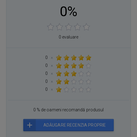
0%
0 evaluare
0
×
0
×
0
×
0
×
0
×
0 % de oameni recomandă produsul
ADĂUGARE RECENZIA PROPRIE