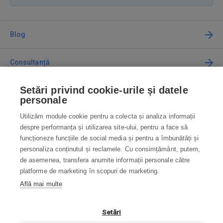
Blog
Consultanță
Setări privind cookie-urile și datele
Cum cumpăr
personale
Utilizăm module cookie pentru a colecta și analiza informații
Contact
despre performanța și utilizarea site-ului, pentru a face să
funcționeze funcțiile de social media și pentru a îmbunătăți și
Contactați-ne
personaliza conținutul și reclamele. Cu consimțământ, putem,
de asemenea, transfera anumite informații personale către
info@robotworld.ro
platforme de marketing în scopuri de marketing.
Află mai multe
031 22 97 010
Lu-Vi 8:00—16:30
TOATE CONTACTELE
Setări