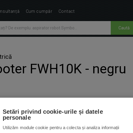
nsultanță
Cum cumpăr
Contact
Caută
trică
oter FWH10K - negru
Setări privind cookie-urile și datele
UARE
ACCESORII
INSTRUCȚIUNI
1
personale
Utilizăm module cookie pentru a colecta și analiza informații