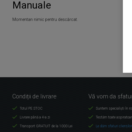
Manuale
Momentan nimic pentru descărcat.
Condiții de livrare
Vă vom da sfatur
Totul PE STOC
Suntem specialiști în r
Livrare până a 4-a zi
Testăm toate aspiratoar
Transport GRATUIT de la 1000 Lei
Le dăm sfaturi cliențilo