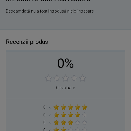
Deocamdată nu a fost introdusă nicio întrebare.
Recenzii produs
0%
0 evaluare
0
×
0
×
0
×
0
×