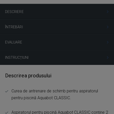
DESCRIERE
ÎNTREBĂRI
EVALUARE
INSTRUCȚIUNI
Descrirea produsului
Curea de antrenare de schimb pentru aspiratorul
pentru piscină Aquabot CLASSIC.
Aspiratorul pentru piscină Aquabot CLASSIC conține 2