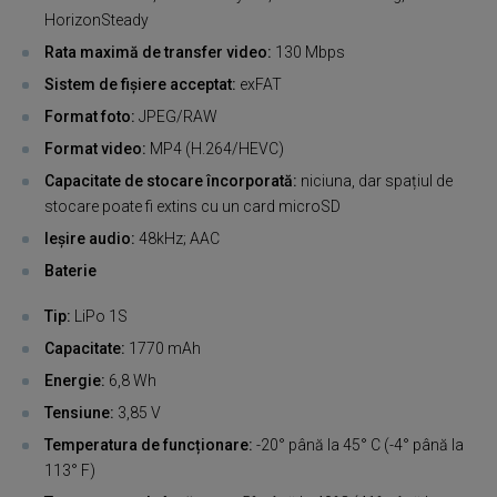
HorizonSteady
Rata maximă de transfer video:
130 Mbps
Sistem de fișiere acceptat:
exFAT
Format foto:
JPEG/RAW
Format video:
MP4 (H.264/HEVC)
Capacitate de stocare încorporată:
niciuna, dar spațiul de
stocare poate fi extins cu un card microSD
Ieșire audio:
48kHz; AAC
Baterie
Tip:
LiPo 1S
Capacitate:
1770 mAh
Energie:
6,8 Wh
Tensiune:
3,85 V
Temperatura de funcționare:
-20° până la 45° C (-4° până la
113° F)