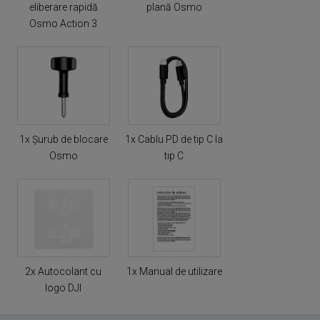
eliberare rapidă
plană Osmo
Osmo Action 3
1x Șurub de blocare
1x Cablu PD de tip C la
Osmo
tip C
2x Autocolant cu
1x Manual de utilizare
logo DJI