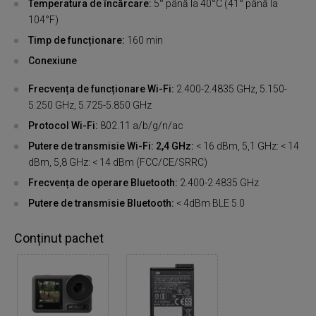
Temperatura de încărcare:
5° până la 40°C (41° până la
104°F)
Timp de funcționare:
160 min
Conexiune
Frecvența de funcționare Wi-Fi:
2.400-2.4835 GHz, 5.150-
5.250 GHz, 5.725-5.850 GHz
Protocol Wi-Fi:
802.11 a/b/g/n/ac
Putere de transmisie Wi-Fi: 2,4 GHz:
< 16 dBm, 5,1 GHz: < 14
dBm, 5,8 GHz: < 14 dBm (FCC/CE/SRRC)
Frecvența de operare Bluetooth:
2.400-2.4835 GHz
Putere de transmisie Bluetooth:
< 4dBm BLE 5.0
Conținut pachet