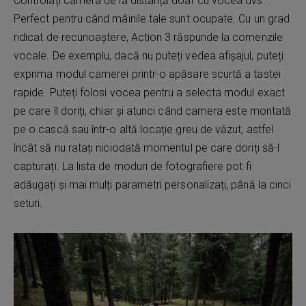
Controlați camera de la distanță doar cu vocea dvs.
Perfect pentru când mâinile tale sunt ocupate. Cu un grad
ridicat de recunoaștere, Action 3 răspunde la comenzile
vocale. De exemplu, dacă nu puteți vedea afișajul, puteți
exprima modul camerei printr-o apăsare scurtă a tastei
rapide. Puteți folosi vocea pentru a selecta modul exact
pe care îl doriți, chiar și atunci când camera este montată
pe o cască sau într-o altă locație greu de văzut, astfel
încât să nu ratați niciodată momentul pe care doriți să-l
capturați. La lista de moduri de fotografiere pot fi
adăugați și mai mulți parametri personalizați, până la cinci
seturi.