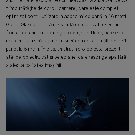
suplimentare, explorările dumneavoastră subacvatice vor
fi îmbunătățite de corpul camerei, care este complet
optimizat pentru utilizare la adâncimi de până la 16 metri.
Gorilla Glass de înaltă rezistență este utilizat pe ecranul
frontal, ecranul din spate și protecția lentilelor, care este
rezistent la uzură, zgârieturi și căderi de la o înălțime de 1
punct la 5 metri. În plus, un strat hidrofob este prezent
atât pe obiectiv, cât și pe ecrane, care respinge apa fără
a afecta calitatea imaginii.