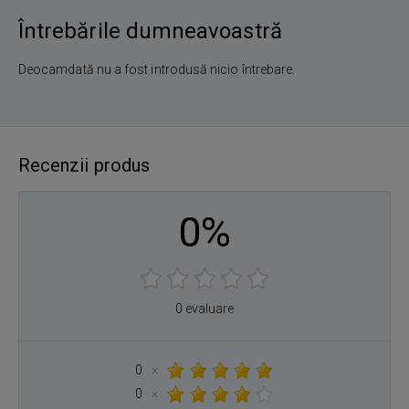
Întrebările dumneavoastră
Deocamdată nu a fost introdusă nicio întrebare.
Recenzii produs
0%
0 evaluare
0
×
0
×