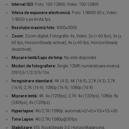
Interval ISO:
Foto: 100-12800, Video: 100-12800
Viteza de expunere electronică:
Foto: 1/8000-30 s, Video:
1/8000 s pe limită fps
Rezoluție maximă foto:
4000×3000
Zoom:
Zoom digital, Fotografie: 4x, Video: 2x (> 60 fps), 3x (≤
60 fps, HorizonSteady activat), 4x (≤ 60 fps, HorizonSteady
dezactivat)
Mișcare lentă/Laps de timp:
Nu este disponibil
Moduri de fotografiere:
Single: 12MP, numărătoare inversă:
Off/0,5/1/2/3/5/10s
Înregistrare standard:
4K (4:3), 4K (16:9), 2,7K (4:3), 2,7K
(16:9), 2,7K (16:9), 1080p (16:9), 1080p (16:9)
Mișcare lentă:
4K: 4x (120fps), 2,7K: 4x (120fps), 1080p: 8x
(240fps), 4x (120fps)
Hyperlapse:
4K/2,7K/1080p: automat/×2/×5/×10/×15/×30
Time Lapse:
4K/2.7K/1080p@30fps
Stabilizare:
EIS, RockSteady 3.0, HorizonBalancing,