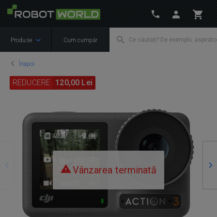
Produse
Cum cumpăr
Înapoi
REDUCERE
120,00 Lei
Precedente
Ur
Vânzarea terminată