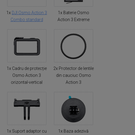
1x
DJI Osmo Action 3
1x Baterie Osmo
Combo standard
Action 3 Extreme
1x Cadru de protecție
2x Protector de lentile
Osmo Action 3
din cauciuc Osmo
orizontal-vertical
Action 3
1x Suport adaptor cu
1x Baza adezivă