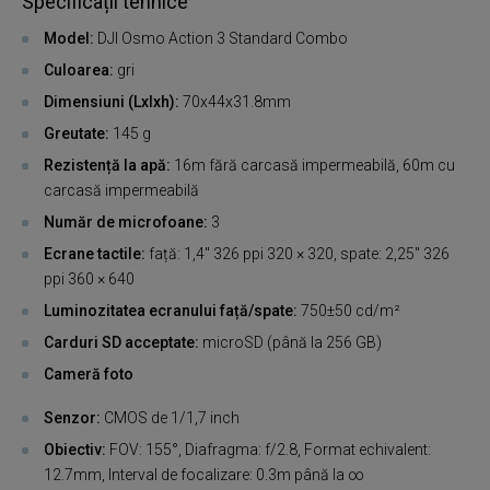
Specificații tehnice
Model:
DJI Osmo Action 3 Standard Combo
Culoarea:
gri
Dimensiuni (Lxlxh):
70x44x31.8mm
Greutate:
145 g
Rezistență la apă:
16m fără carcasă impermeabilă, 60m cu
carcasă impermeabilă
Număr de microfoane:
3
Ecrane tactile:
față: 1,4" 326 ppi 320 × 320, spate: 2,25" 326
ppi 360 × 640
Luminozitatea ecranului față/spate:
750±50 cd/m²
Carduri SD acceptate:
microSD (până la 256 GB)
Cameră foto
Senzor:
CMOS de 1/1,7 inch
Obiectiv:
FOV: 155°, Diafragma: f/2.8, Format echivalent:
12.7mm, Interval de focalizare: 0.3m până la ∞