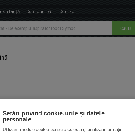
nsultanță
Cum cumpăr
Contact
Caută
ină
1
Setări privind cookie-urile și datele
UARE
ACCESORII
INSTRUCȚIUNI
13
personale
Utilizăm module cookie pentru a colecta și analiza informații