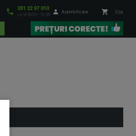
031 22 97 010
Autentificare
Coș
Lu-Vi 8:00—16:30