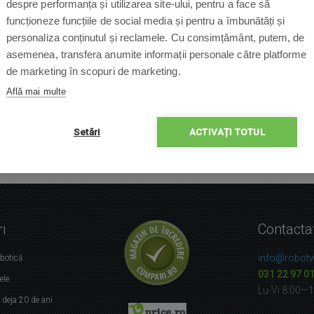
despre performanța și utilizarea site-ului, pentru a face să
funcționeze funcțiile de social media și pentru a îmbunătăți și
personaliza conținutul și reclamele. Cu consimțământ, putem, de
asemenea, transfera anumite informații personale către platforme
de marketing în scopuri de marketing.
Află mai multe
Setări
ACTIVAȚI TOTUL
i
Contacta
info@robotw
obotică
031 22 97 0
ele
Lu-Vi 8:00—
r
deja 20 de ani