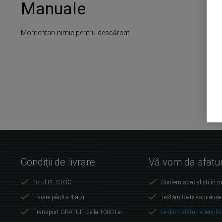
Manuale
Momentan nimic pentru descărcat.
Condiții de livrare
Vă vom da sfatur
Totul PE STOC
Suntem specialiști în r
Livrare până a 4-a zi
Testăm toate aspiratoar
Transport GRATUIT de la 1000 Lei
Le dăm sfaturi cliențilo