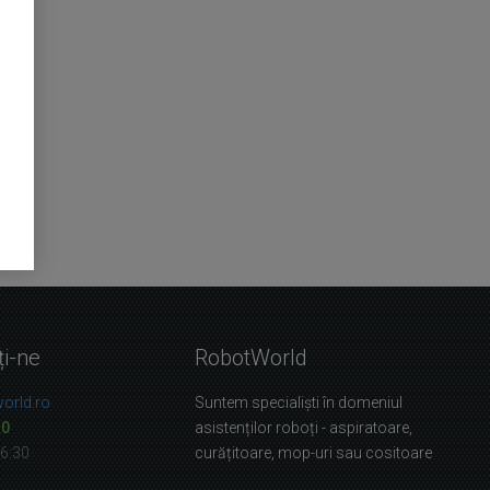
ți-ne
RobotWorld
orld.ro
Suntem specialiști în domeniul
10
asistenților roboți - aspiratoare,
16:30
curățitoare, mop-uri sau cositoare