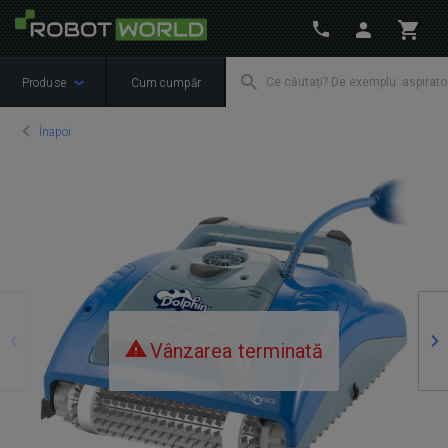
Produse
Cum cumpăr
Înapoi
Precedente
Ur
Vânzarea terminată