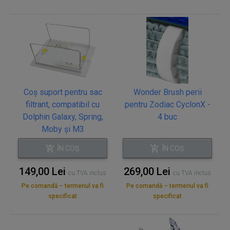
Coș suport pentru sac
Wonder Brush perii
filtrant, compatibil cu
pentru Zodiac CyclonX -
Dolphin Galaxy, Spring,
4 buc
Moby și M3
ÎN COȘ
ÎN COȘ
149,00 Lei
269,00 Lei
cu TVA inclus
cu TVA inclus
Pe comandă – termenul va fi
Pe comandă – termenul va fi
specificat
specificat