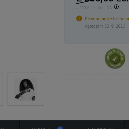
2 111,6 Lei fără TVA
Pe comandă – termenul 
Așteptăm 30. 9. 2026