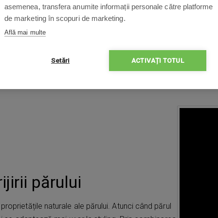
asemenea, transfera anumite informații personale către platforme
de marketing în scopuri de marketing.
Află mai multe
Setări
ACTIVAȚI TOTUL
jirii părului
roprietățile naturale ale părului. Atunci când părul