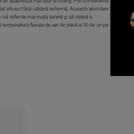
 și se adaptează mai ușor la styling. Prin combinarea
odelat eficient fără căldură extremă. Această abordare
-i să reflecte mai multă lumină și să obțină o
ză temperatura fluxului de aer de până la 30 de ori pe