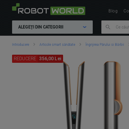
Blog
Co
ALEGEȚI DIN CATEGORII
Vă
Introducere
Articole smart sănătate
Îngrijirea Părului si Bărbii
aflați
aici:
REDUCERE
356,00 Lei