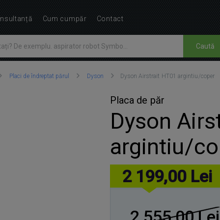
nsultanță
Cum cumpăr
Contact
Caută
Placi de îndreptat părul
Dyson
Dyson Airstrait HT01 argintiu/coper
Placa de păr
Dyson Airs
argintiu/co
2 199,00 Lei
2 555,00 Lei