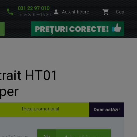
031 22 97 010
Autentificare
Coș
Lu-Vi 8:00—16:30
trait HT01
per
Prețul promoțional
Doar astăzi!