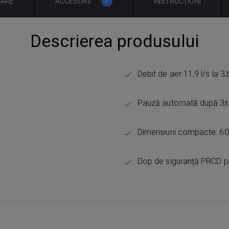
UARE
ACCESORII
INSTRUCȚIUNI
2
Descrierea produsului
Debit de aer 11,9 l/s la 3
Pauză automată după 3s d
Dimensiuni compacte: 6
Dop de siguranță PRCD p