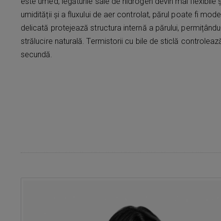
este umed, legăturile sale de hidrogen devin mai flexibile
umidității și a fluxului de aer controlat, părul poate fi m
delicată protejează structura internă a părului, permițându
strălucire naturală. Termistorii cu bile de sticlă controlea
secundă.