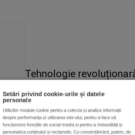
Tehnologie revoluționară
Sistemul revoluționar
Airstrait de la Dyson
utilizea
Setări privind cookie-urile și datele
de-a lungul brațelor aparatului. Aerul este accelerat 
personale
viteză care curg în jos. Aceste jeturi se întâlnesc l
Utilizăm module cookie pentru a colecta și analiza informații
oferă un control perfect la îndreptarea părului în ti
despre performanța și utilizarea site-ului, pentru a face să
de aer optim pentru o coafare eficientă, fără a util
funcționeze funcțiile de social media și pentru a îmbunătăți și
personaliza conținutul și reclamele. Cu consimțământ, putem, de