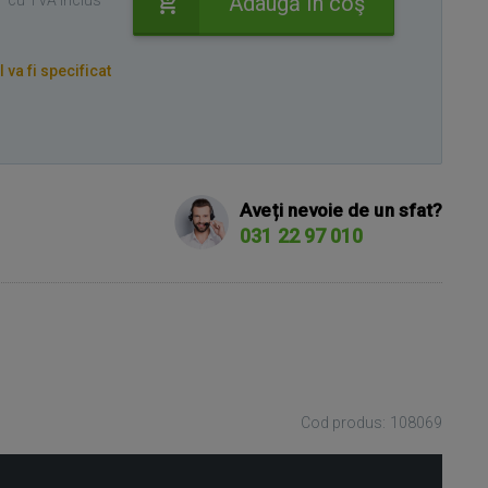
Adaugă în coş
cu TVA inclus
va fi specificat
Aveți nevoie de un sfat?
031 22 97 010
Cod produs: 108069