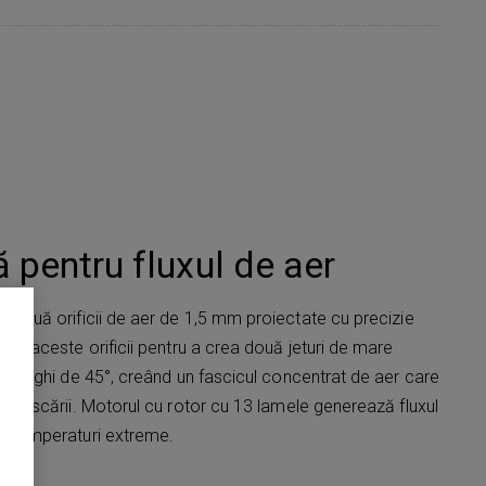
 pentru fluxul de aer
ză două orificii de aer de 1,5 mm proiectate cu precizie
prin aceste orificii pentru a crea două jeturi de mare
a un unghi de 45°, creând un fascicul concentrat de aer care
mpul uscării. Motorul cu rotor cu 13 lamele generează fluxul
iza temperaturi extreme.