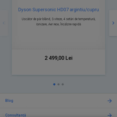
Dyson Supersonic HD07 argintiu/cupru
Precedente
Ur
Uscător de păr blând, 3 viteze, 4 setări de temperatură,
Ionizare, Aer rece, Încălzire rapidă
l
2 499,00 Lei
Blog
Consultanță