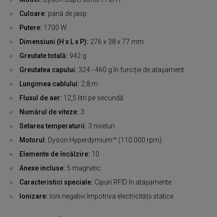
Culoare:
pană de jasp
Putere:
1700 W
Dimensiuni (H x L x P):
276 x 38 x 77 mm
Greutate totală:
942 g
Greutatea capului:
324 - 460 g în funcție de atașament
Lungimea cablului:
2,8 m
Fluxul de aer:
12,5 litri pe secundă
Numărul de viteze:
3
Setarea temperaturii:
3 niveluri
Motorul:
Dyson Hyperdymium™ (110.000 rpm)
Elemente de încălzire:
10
Anexe incluse:
5 magnetic
Caracteristici speciale:
Cipuri RFID în atașamente
Ionizare:
Ioni negativi împotriva electricității statice