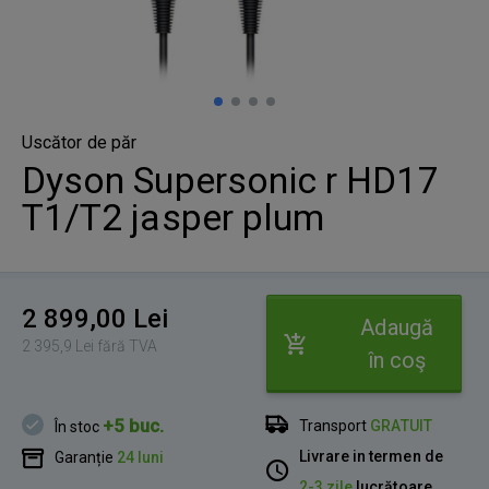
Uscător de păr
Dyson Supersonic r HD17
T1/T2 jasper plum
2 899,00 Lei
Adaugă
2 395,9 Lei fără TVA
în coş
+5 buc.
Transport
GRATUIT
În stoc
Livrare in termen de
Garanție
24 luni
2-3 zile
lucrătoare