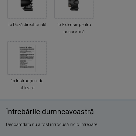
1x Duză direcțională
1x Extensie pentru
uscare fină
1x Instrucțiuni de
utilizare
Întrebările dumneavoastră
Deocamdată nu a fost introdusă nicio întrebare.