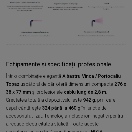
Echipamente și specificații profesionale
Într-o combinație elegantă
Albastru Vinca / Portocaliu
Topaz
uscătorul de păr oferă dimensiuni compacte
276 x
38 x 77 mm
și profesionale
cablu lung de 2,8 m
.
Greutatea totală a dispozitivului este
942 g
, prin care
capul cântărește
324 până la 460 g
în funcție de
accesoriul utilizat. Tehnologia include ioni negativi pentru
a reduce electricitatea statică. Toate aceste
caracteristici fac din Dyson Supersonic r HD18