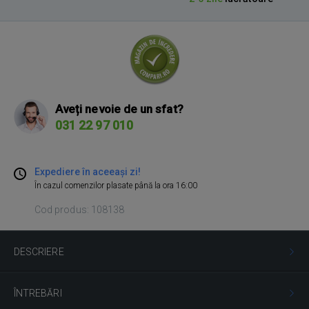
Aveți nevoie de un sfat?
031 22 97 010
Expediere în aceeași zi!
În cazul comenzilor plasate până la ora 16:00
Cod produs: 108138
DESCRIERE
ÎNTREBĂRI