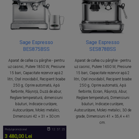
Sage Espresso
Sage Espresso
BES875BSS
SES878BSS
Aparat de cafea cu pârghie - pentru
Aparat de cafea cu pârghie - pentru
uz casnic, Putere 1850 W, Presiune
uz casnic, Putere 1650 W, Presiune
15 bari, Capacitate rezervor apă 2
15 bari, Capacitate rezervor apă 2
litri, Oțel inoxidabil, Recipient boabe
litri, Oțel inoxidabil, Recipient boabe
250 g, Oprire automată, Apă
250 g, Oprire automată, Apă
fierbinte, Râșniță, Duză de abur,
fierbinte, Ecran, Râșniță, Abur,
Reglare temperatură, dimensiuni
Reglare temperatură, Dimensiuni
băuturi, Indicație curățare,
băuturi, Indicație curățare,
Autocurățare, Moleți metalici,
Autocurățare, Moleți metalici, 30 de
Dimensiuni 42 × 31 × 30 cm
grade, Dimensiuni 41 × 35,4 × 41
cm.
Prețul promoțional
12 : 57 : 25
3 480,00 Lei