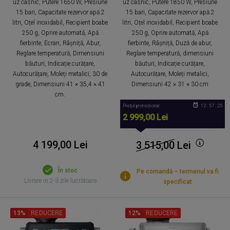
uz casnic, Putere 1650 W, Presiune
uz casnic, Putere 1850 W, Presiune
15 bari, Capacitate rezervor apă 2
15 bari, Capacitate rezervor apă 2
litri, Oțel inoxidabil, Recipient boabe
litri, Oțel inoxidabil, Recipient boabe
250 g, Oprire automată, Apă
250 g, Oprire automată, Apă
fierbinte, Ecran, Râșniță, Abur,
fierbinte, Râșniță, Duză de abur,
Reglare temperatură, Dimensiuni
Reglare temperatură, dimensiuni
băuturi, Indicație curățare,
băuturi, Indicație curățare,
Autocurățare, Moleți metalici, 30 de
Autocurățare, Moleți metalici,
grade, Dimensiuni 41 × 35,4 × 41
Dimensiuni 42 × 31 × 30 cm
cm.
Prețul promoțional
12 : 57 : 25
2 999,00 Lei
4 199,00 Lei
3 515,00
Lei
În stoc
Pe comandă – termenul va fi
Livrare in 2-3 zile lucrătoare
specificat
13%
REDUCERE
12%
REDUCERE