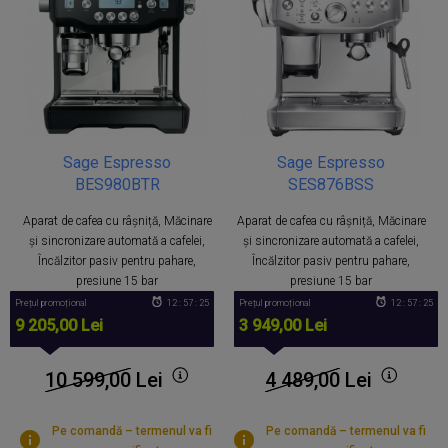
Sage Espresso
Sage Espresso
BES980BTR
SES876BSS
Aparat de cafea cu râșniță, Măcinare
Aparat de cafea cu râșniță, Măcinare
și sincronizare automată a cafelei,
și sincronizare automată a cafelei,
Încălzitor pasiv pentru pahare,
Încălzitor pasiv pentru pahare,
presiune 15 bar
presiune 15 bar
Prețul promoțional
12 : 57 : 25
Prețul promoțional
12 : 57 : 25
9 205,00 Lei
3 949,00 Lei
10 599,00
Lei
4 489,00
Lei
Pe comandă – termenul va fi
Pe comandă – termenul va fi