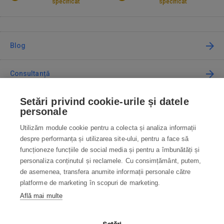
specificat
specificat
Blog
Consultanță
Setări privind cookie-urile și datele
Cum cumpăr
personale
Utilizăm module cookie pentru a colecta și analiza informații
Contact
despre performanța și utilizarea site-ului, pentru a face să
funcționeze funcțiile de social media și pentru a îmbunătăți și
Contactați-ne
personaliza conținutul și reclamele. Cu consimțământ, putem,
de asemenea, transfera anumite informații personale către
info@robotworld.ro
platforme de marketing în scopuri de marketing.
Află mai multe
031 22 97 010
Lu-Vi 8:00—16:30
TOATE CONTACTELE