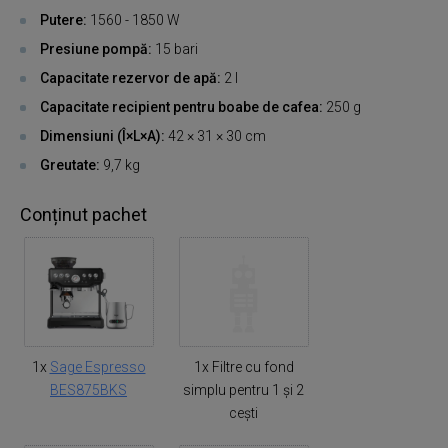
Putere:
1560 - 1850 W
Presiune pompă:
15 bari
Capacitate rezervor de apă:
2 l
Capacitate recipient pentru boabe de cafea:
250 g
Dimensiuni (Î×L×A):
42 × 31 × 30 cm
Greutate:
9,7 kg
Conținut pachet
1x
Sage Espresso
1x Filtre cu fond
BES875BKS
simplu pentru 1 și 2
cești