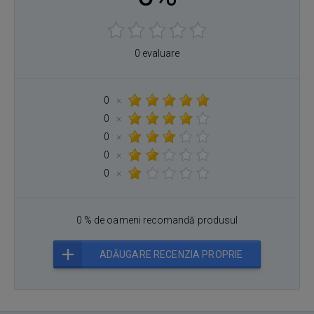
0 evaluare
0
×
0
×
0
×
0
×
0
×
0 % de oameni recomandă produsul
ADĂUGARE RECENZIA PROPRIE