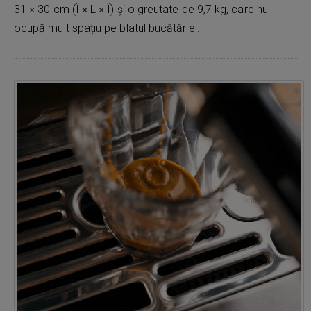
31 × 30 cm (Î × L × Î) și o greutate de 9,7 kg, care nu
ocupă mult spațiu pe blatul bucătăriei.