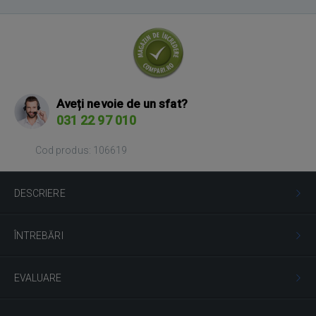
Aveți nevoie de un sfat?
031 22 97 010
Cod produs: 106619
DESCRIERE
ÎNTREBĂRI
EVALUARE