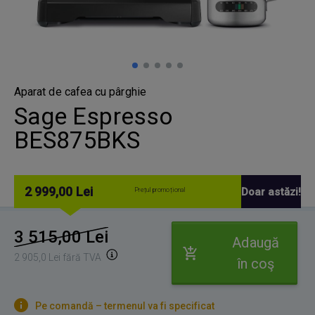
Aparat de cafea cu pârghie
Sage Espresso
BES875BKS
2 999,00 Lei
Doar astăzi!
Prețul promoțional
3 515,00 Lei
Adaugă
2 905,0 Lei fără TVA
în coş
Pe comandă – termenul va fi specificat