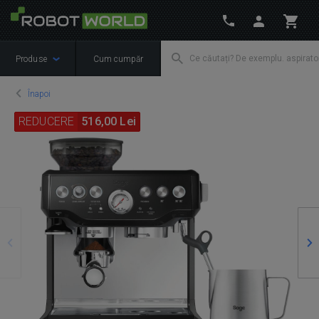
Produse
Cum cumpăr
Înapoi
REDUCERE
516,00 Lei
Precedente
Ur