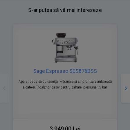
S-ar putea să vă mai intereseze
Sage Espresso SES876BSS
Precedente
Ur
Aparat de cafea cu râșniță, Măcinare și sincronizare automată
A
a cafelei, Încălzitor pasiv pentru pahare, presiune 15 bar
P
3 949,00 Lei