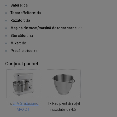
Batere:
da
Tocare/feliere:
da
Răzător:
da
Mașină de tocat/mașină de tocat carne:
da
Storcător:
nu
Mixer:
da
Presă citrice:
nu
Conținut pachet
1x
ETA Gratussino
1x Recipient din oțel
MAXO II
inoxidabil de 4,5 l