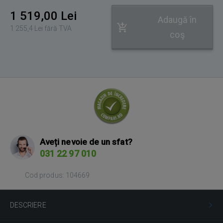
1 519,00 Lei
Adaugă în
1 255,4 Lei fără TVA
coş
Aveți nevoie de un sfat?
031 22 97 010
Cod produs: 104669
DESCRIERE