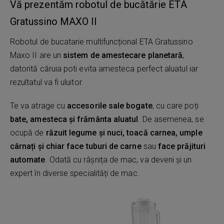
Vă prezentăm robotul de bucătărie ETA
Gratussino MAXO II
Robotul de bucatarie multifuncțional ETA Gratussino
Maxo II are un
sistem de amestecare planetară
,
datorită căruia poti evita amesteca perfect aluatul iar
rezultatul va fi uluitor.
Te va atrage cu
accesorile sale bogate
, cu care poți
bate, amesteca și frământa aluatul
. De asemenea, se
ocupă de
răzuit legume și nuci, toacă carnea, umple
cârnați și chiar face tuburi de carne
sau
face prăjituri
automate
. Odată cu râșnița de mac, va deveni și un
expert în diverse specialități de mac.