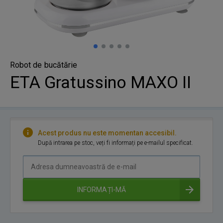
Robot de bucătărie
ETA Gratussino MAXO II
Acest produs nu este momentan accesibil.
După intrarea pe stoc, veți fi informați pe e-mailul specificat.
Adresa
dumneavoastră
de
INFORMAȚI-MĂ
e-
mail