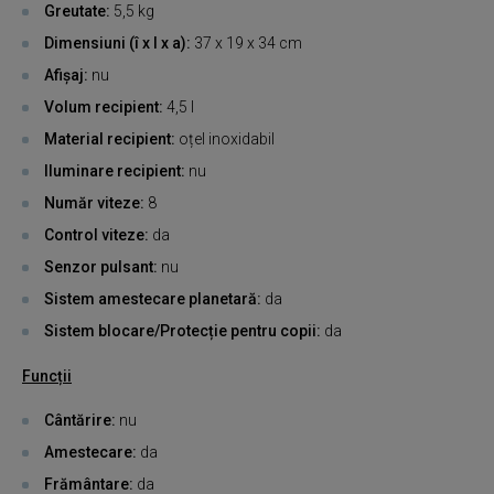
Greutate:
5,5 kg
Dimensiuni (î x l x a):
37 x 19 x 34 cm
Afișaj:
nu
Volum recipient:
4,5 l
Material recipient:
oțel inoxidabil
Iluminare recipient:
nu
Număr viteze:
8
Control viteze:
da
Senzor pulsant:
nu
Sistem amestecare planetară:
da
Sistem blocare/Protecție pentru copii:
da
Funcții
Cântărire:
nu
Amestecare:
da
Frământare:
da