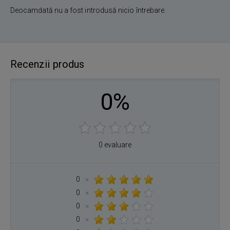
Deocamdată nu a fost introdusă nicio întrebare.
Recenzii produs
0%
0 evaluare
0
×
0
×
0
×
0
×