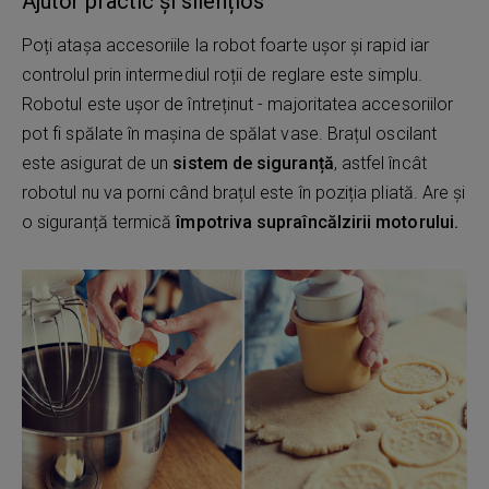
Ajutor practic și silențios
Poți atașa accesoriile la robot foarte ușor și rapid iar
controlul prin intermediul roții de reglare este simplu.
Robotul este ușor de întreținut - majoritatea accesoriilor
pot fi spălate în mașina de spălat vase. Brațul oscilant
este asigurat de un
sistem de siguranță
, astfel încât
robotul nu va porni când brațul este în poziția pliată. Are și
o siguranță termică
împotriva supraîncălzirii motorului.