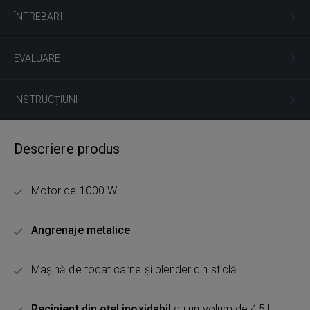
ÎNTREBĂRI
EVALUARE
INSTRUCȚIUNI
Descriere produs
Motor de 1000 W
Angrenaje metalice
Mașină de tocat carne și blender din sticlă
Recipient din oțel inoxidabil
cu un volum de 4,5 l