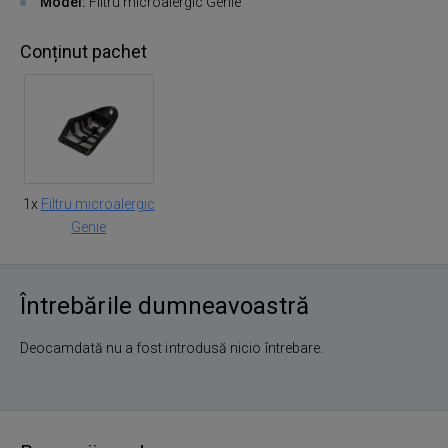
Model:
Filtru microalergic Genie
Conținut pachet
1x
Filtru microalergic
Genie
Întrebările dumneavoastră
Deocamdată nu a fost introdusă nicio întrebare.