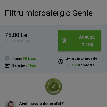
Filtru microalergic Genie
75,00 Lei
Adaugă
62,0 Lei fără TVA
în coş
+5 buc.
Livrare in termen de
În stoc
2-3 zile
lucrătoare
Garanție
24 luni
Aveți nevoie de un sfat?