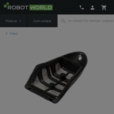
Produse
Cum cumpăr
Înapoi