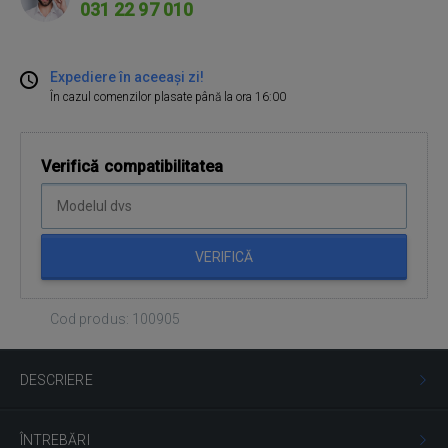
031 22 97 010
Expediere în aceeași zi!
În cazul comenzilor plasate până la ora 16:00
Verifică compatibilitatea
VERIFICĂ
Cod produs: 100905
DESCRIERE
ÎNTREBĂRI