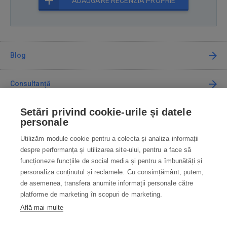
ADĂUGARE RECENZIA PROPRIE
Blog
Consultanță
Setări privind cookie-urile și datele
Cum cumpăr
personale
Utilizăm module cookie pentru a colecta și analiza informații
Contact
despre performanța și utilizarea site-ului, pentru a face să
funcționeze funcțiile de social media și pentru a îmbunătăți și
Contactați-ne
personaliza conținutul și reclamele. Cu consimțământ, putem,
de asemenea, transfera anumite informații personale către
info@robotworld.ro
platforme de marketing în scopuri de marketing.
Află mai multe
031 22 97 010
Lu-Vi 8:00—16:30