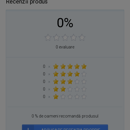
Recenzii produs
0%
0 evaluare
0
×
0
×
0
×
0
×
0
×
0 % de oameni recomandă produsul