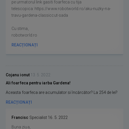
pe urmatorul link gasiti foarfeca cu tija
telescopica: https://www.robotworld.ro/aku-nuzky-na-
travu-gardena-classiccut-sada
Cu stima,
robotworld.ro
REACȚIONAȚI
Cojanu ionut
13. 5. 2022
Ali foarfeca pentru iarba Gardena!
Aceasta foarfeca are acumulator si încărcător? La 254 de lei?
REACȚIONAȚI
Francisc
Specialist
16. 5. 2022
Buna ziua,