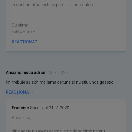
In continutul pachetului primiti si incarcatorul.
Cu stima,
robtworld.ro
REACȚIONAȚI
Alexandrescu adrian
20. 7. 2020
Imi trebuie să schimb lama de tuns si nu stiu unde gasesc
REACȚIONAȚI
Francisc
Specialist
21. 7. 2020
Buna ziua,
din pacate nu avem aceste lame de schimb pentru