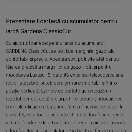
Prezentare Foarfecă cu acumulator pentru
iarbă Gardena ClassicCut
Cu ajutorul foarfecei pentru iarbă cu acumulator
GARDENA ClassicCut se pot tăia marginile gazonului
confortabil și precis. Acestea sunt potrivite atât pentru
tăierea precisă a marginilor de gazon, cât și pentru
modelarea buxusui. Și datorită extensiei telescopice și a
roților atașabile, puteți lucra și mai confortabil și într-o
poziție verticală. Lamele de calitate garantează un
rezultat perfect de tăiere și pot fi eliberate și înlocuite cu
o simplă atingere a butonului, fără a fi nevoie de scule. În
acest fel, este foarte ușor să schimbați foarfecele pentru
iarbă în foarfece de arbust. Roțile permit ghidarea ușoară
a foarfecelor cu acumulator pe iarbă. Foarfecele de iarbă