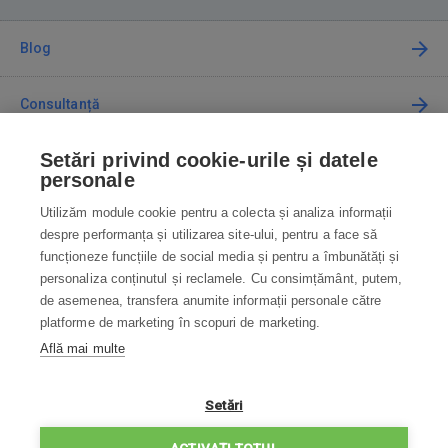
Blog
Consultanță
Setări privind cookie-urile și datele
Cum cumpăr
personale
Utilizăm module cookie pentru a colecta și analiza informații
Contact
despre performanța și utilizarea site-ului, pentru a face să
funcționeze funcțiile de social media și pentru a îmbunătăți și
Contactați-ne
personaliza conținutul și reclamele. Cu consimțământ, putem,
de asemenea, transfera anumite informații personale către
info@robotworld.ro
platforme de marketing în scopuri de marketing.
Află mai multe
031 22 97 010
Lu-Vi 8:00—16:30
TOATE CONTACTELE
Setări
POLITICA DE CONFIDENȚIALITATE