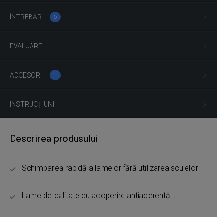
ÎNTREBĂRI
6
EVALUARE
ACCESORII
1
INSTRUCȚIUNI
Descrirea produsului
Schimbarea rapidă a lamelor fără utilizarea sculelor
Lame de calitate cu acoperire antiaderentă