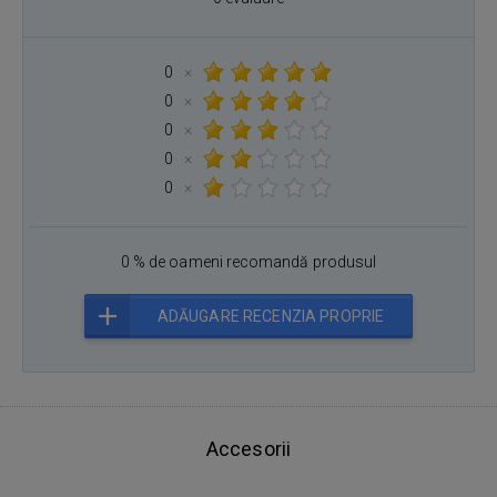
0
×
0
×
0
×
0
×
0
×
0 % de oameni recomandă produsul
ADĂUGARE RECENZIA PROPRIE
Accesorii