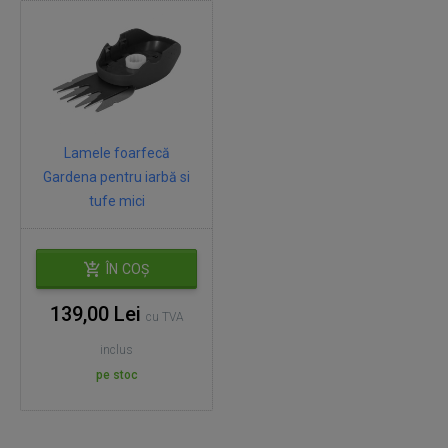
Lamele foarfecă
Gardena pentru iarbă si
tufe mici
ÎN COȘ
139,00 Lei
cu TVA
inclus
pe stoc