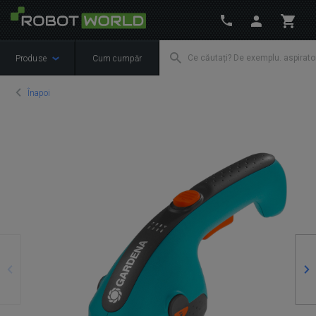
Produse
Cum cumpăr
Înapoi
Precedente
Ur