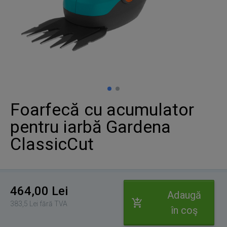
Foarfecă cu acumulator
pentru iarbă Gardena
ClassicCut
464,00 Lei
Adaugă
383,5 Lei fără TVA
în coş