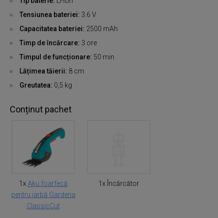
Tip baterie:
Li-ion
Tensiunea bateriei:
3.6 V
Capacitatea bateriei:
2500 mAh
Timp de încărcare:
3 ore
Timpul de funcționare:
50 min
Lățimea tăierii:
8 cm
Greutatea:
0,5 kg
Conținut pachet
1x
Aku foarfecă
1x Încărcător
pentru iarbă Gardena
ClassicCut