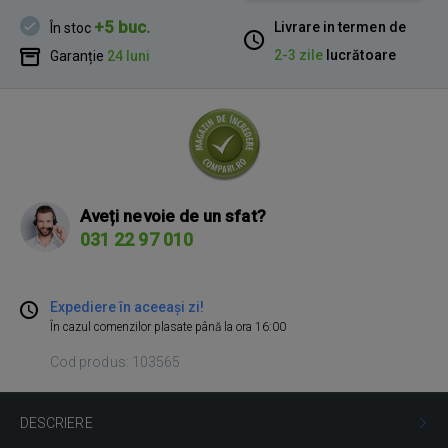
+5 buc.
Livrare in termen de
În stoc
2-3 zile
lucrătoare
Garanție
24 luni
Aveți nevoie de un sfat?
031 22 97 010
Expediere în aceeași zi!
În cazul comenzilor plasate până la ora 16:00
Cod produs: 103565
DESCRIERE