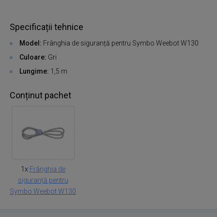
Specificații tehnice
Model:
Frânghia de siguranță pentru Symbo Weebot W130
Culoare:
Gri
Lungime:
1,5 m
Conținut pachet
1x
Frânghia de
siguranță pentru
Symbo Weebot W130