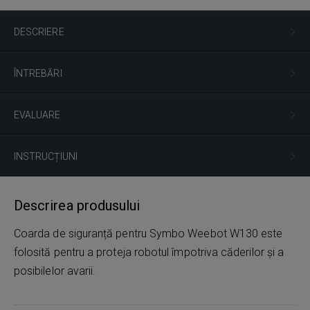
DESCRIERE
ÎNTREBĂRI
EVALUARE
INSTRUCȚIUNI
Descrirea produsului
Coarda de siguranță pentru Symbo Weebot W130 este
folosită pentru a proteja robotul împotriva căderilor și a
posibilelor avarii.