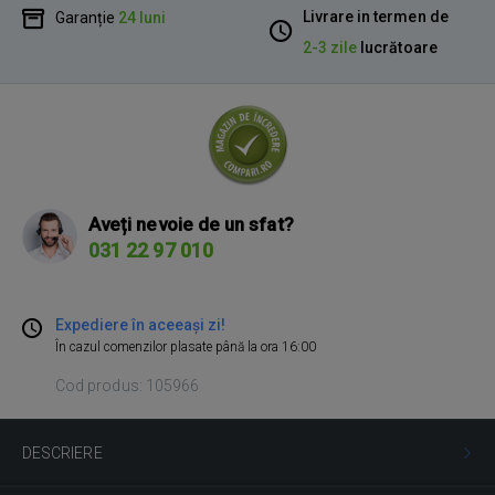
Livrare in termen de
Garanție
24 luni
2-3 zile
lucrătoare
Aveți nevoie de un sfat?
031 22 97 010
Expediere în aceeași zi!
În cazul comenzilor plasate până la ora 16:00
Cod produs: 105966
DESCRIERE