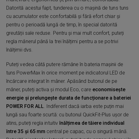
Datorită acestui fapt, tunderea cu o mașină de tuns tuns
cu acumulator este confortabilă și fără efort chiar și
pentru o perioadă lungă de timp, în special datorită
greutății sale reduse. Pentru și mai mult confort, puteți
regla mânerul până la trei înălțimi pentru a se potrivi
înălțimii dvs.
Puteți vedea câtă putere rămâne în bateria mașinii de
tuns PowerMax în orice moment pe indicatorul LED de
încărcare integrat în mâner. Apăsând butonul de pe
mâner, puteți activa și modul Eco, care
economisește
energie și prelungește durata de funcționare a bateriei
POWER FOR ALL
. Indiferent dacă iarba este puțin mai
lungă sau foarte scurtă: cu butonul QuickFit-Plus ușor de
atins, puteți regla intuitiv
înălțimea de tăiere individual
între 35 și 65 mm
central pe capac, cu o singură mână.