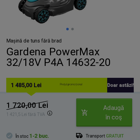
Mașină de tuns fără brad
Gardena PowerMax
32/18V P4A 14632-20
1 485,00 Lei
Doar astăzi!
Prețul promoțional
1 720,00 Lei
Adaugă
1 421,5 Lei fără TVA
în coş
1-2 buc.
Transport
GRATUIT
În stoc