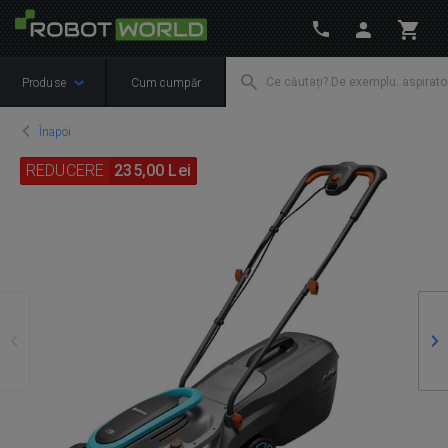
Produse
Cum cumpăr
Înapoi
REDUCERE
235,00 Lei
Precedente
Ur