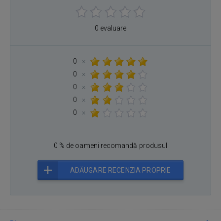
0 evaluare
0
×
0
×
0
×
0
×
0
×
0 % de oameni recomandă produsul
ADĂUGARE RECENZIA PROPRIE