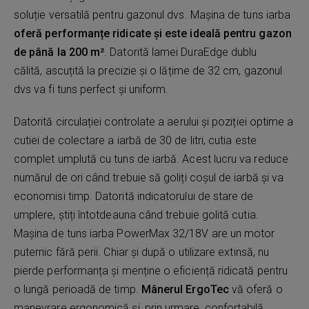
soluție versatilă pentru gazonul dvs. Mașina de tuns iarba
oferă performanțe ridicate și este ideală pentru gazon
de până la 200 m²
. Datorită lamei DuraEdge dublu
călită, ascuțită la precizie și o lățime de 32 cm, gazonul
dvs va fi tuns perfect și uniform.
Datorită circulației controlate a aerului și poziției optime a
cutiei de colectare a iarbă de 30 de litri, cutia este
complet umplută cu tuns de iarbă. Acest lucru va reduce
numărul de ori când trebuie să goliți coșul de iarbă și va
economisi timp. Datorită indicatorului de stare de
umplere, știți întotdeauna când trebuie golită cutia.
Mașina de tuns iarba PowerMax 32/18V are un motor
puternic fără perii. Chiar și după o utilizare extinsă, nu
pierde performanța și menține o eficiență ridicată pentru
o lungă perioadă de timp.
Mânerul ErgoTec
vă oferă o
manevrare ergonomică și, prin urmare, confortabilă.