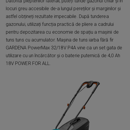
Datorită pieptenilor laterali, puteți tunde gazonul chiar și în
locuri greu accesibile de-a lungul pereților și marginilor și
astfel obțineți rezultate impecabile. După tunderea
gazonului, utilizați funcția practică de pliere a cadrului
pentru depozitarea cu economie de spațiu a mașinii de
tuns tuns cu acumulator. Mașina de tuns iarba fără fir
GARDENA PowerMax 32/18V P4A vine ca un set gata de
utilizare cu un încărcător și o baterie puternică de 4,0 Ah
18V POWER FOR ALL.