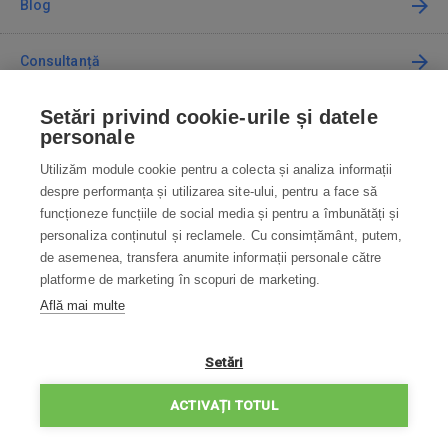
Blog
Consultanță
Setări privind cookie-urile și datele
Cum cumpăr
personale
Utilizăm module cookie pentru a colecta și analiza informații
Contact
despre performanța și utilizarea site-ului, pentru a face să
funcționeze funcțiile de social media și pentru a îmbunătăți și
Contactați-ne
personaliza conținutul și reclamele. Cu consimțământ, putem,
de asemenea, transfera anumite informații personale către
info@robotworld.ro
platforme de marketing în scopuri de marketing.
Află mai multe
031 22 97 010
Lu-Vi 8:00—16:30
TOATE CONTACTELE
Setări
POLITICA DE CONFIDENȚIALITATE
ACTIVAȚI TOTUL