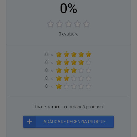
0%
0 evaluare
0
×
0
×
0
×
0
×
0
×
0 % de oameni recomandă produsul
ADĂUGARE RECENZIA PROPRIE