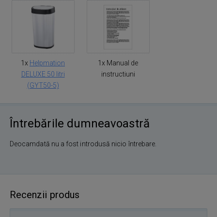
1x
Helpmation
1x Manual de
DELUXE 50 litri
instructiuni
(GYT50-5)
Întrebările dumneavoastră
Deocamdată nu a fost introdusă nicio întrebare.
Recenzii produs