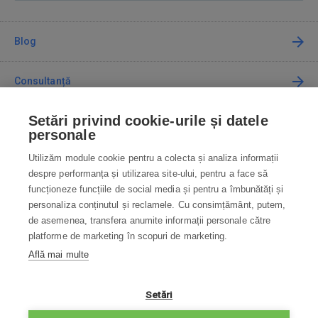
Blog
Consultanță
Setări privind cookie-urile și datele
Cum cumpăr
personale
Utilizăm module cookie pentru a colecta și analiza informații
Contact
despre performanța și utilizarea site-ului, pentru a face să
funcționeze funcțiile de social media și pentru a îmbunătăți și
Contactați-ne
personaliza conținutul și reclamele. Cu consimțământ, putem,
de asemenea, transfera anumite informații personale către
info@robotworld.ro
platforme de marketing în scopuri de marketing.
Află mai multe
031 22 97 010
Lu-Vi 8:00—16:30
TOATE CONTACTELE
Setări