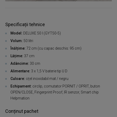
Specificații tehnice
Model:
DELUXE 50 l (GYT50-5)
Volum:
50 litri
Înălțime:
72 cm (cu capac deschis: 95 cm)
Lățime:
37 cm
Adâncime:
30 cm
Alimentare:
3 x 1,5 V baterie tip U D
Culoare:
oțel inoxidabil mat / negru
Echipament:
circlip, comutator PORNIT / OPRIT, buton
OPEN/CLOSE, Fingerprint Proof, IR senzor, Smart chip
Helpmation
Conținut pachet