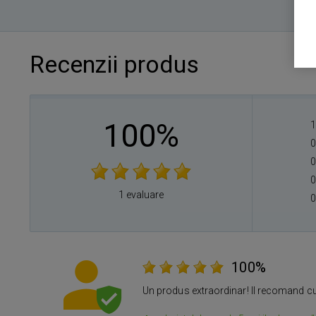
Recenzii produs
100%
1
0
0
0
1 evaluare
0
100%
Un produs extraordinar! Il recomand c