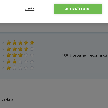
Setări
ACTIVAȚI TOTUL
×
×
×
100 % de oameni recomandă 
×
×
u caldura