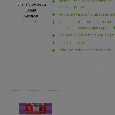
- baietelul meu de 5 ani il adora p
Iuliana Stoenescu
ambalaje pe jos.
Client
- e foarte interesant si atrage privir
verificat
- oridecateori esti umed pe maini si
25. 2. 2021
faptul ca se ridica singur capacul d
- e construit din materiale de calitat
-arata foarte bine
- filtrul de carbon retine mirosurile