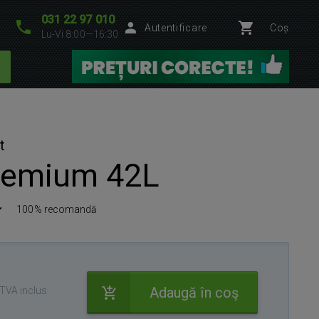
031 22 97 010
Autentificare
Coș
Lu-Vi 8:00—16:30
t
remium 42L
100% recomandă
Adaugă în coş
TVA inclus