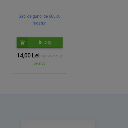
Saci de gunoi de 60L cu
legături
ÎN COȘ
14,00 Lei
cu TVA inclus
pe stoc