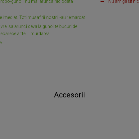
e " robo-gunoi" nu mai arunca niciodata
Nu am gasit nic
ile imediat. Toti musafirii nostri l-au remarcat
 vrei sa arunci ceva la gunoi te bucuri de
eoarece altfel il murdareai
e
Accesorii