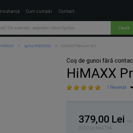
nsultanță
Cum cumpăr
Contact
Caută
HiMAXX
gama PREMIUM
HiMAXX Premium 42L
Coș de gunoi fără contac
HiMAXX P
1 Recenzii
379,00 Lei
cu 
313,2 Lei fără TVA