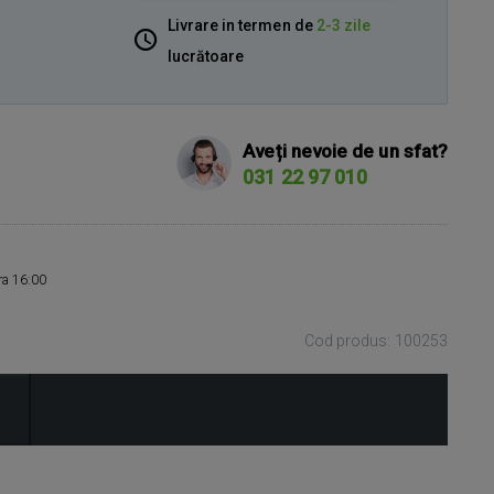
Livrare in termen de
2-3 zile
lucrătoare
Aveți nevoie de un sfat?
031 22 97 010
ora 16:00
Cod produs: 100253