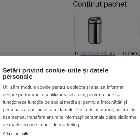
Conținut pachet
1x
HiMAXX Premium
1x Cartu
42L
anti-mi
coșuri
Setări privind cookie-urile și datele
H
personale
Utilizăm module cookie pentru a colecta și analiza informații
despre performanța și utilizarea site-ului, pentru a face să
funcționeze funcțiile de social media și pentru a îmbunătăți și
personaliza conținutul și reclamele. Cu consimțământ, putem, de
asemenea, transfera anumite informații personale către platforme
de marketing în scopuri de marketing.
Află mai multe