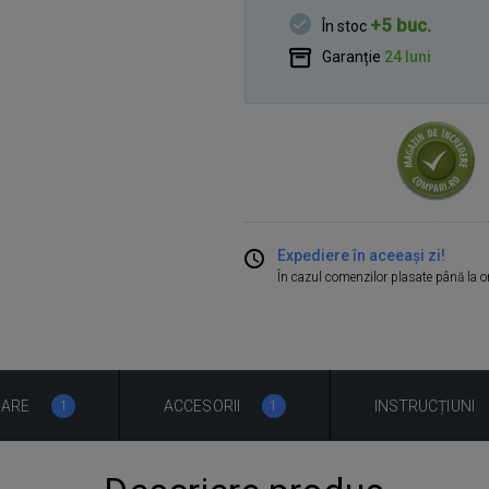
+5 buc.
În stoc
Garanție
24 luni
Expediere în aceeași zi!
În cazul comenzilor plasate până la 
UARE
ACCESORII
INSTRUCȚIUNI
1
1