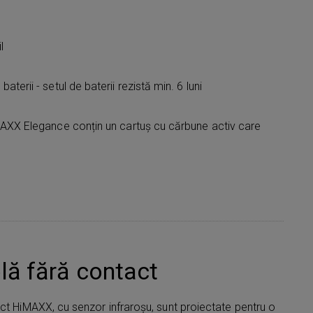
l
terii - setul de baterii rezistă min. 6 luni
MAXX Elegance conțin un cartuș cu cărbune activ care
lă fără contact
ct HiMAXX, cu senzor infraroșu, sunt proiectate pentru o