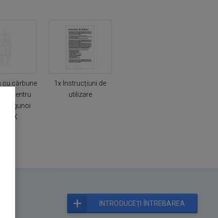
ș cu cărbune
1x Instrucțiuni de
ros pentru
utilizare
le de gunoi
iMAXX
INTRODUCEȚI ÎNTREBAREA