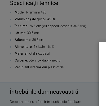
Specificații tehnice
Model:
Premium 42L
Volum coș de gunoi:
42 litri
Înălțime:
76,5 cm (cu capacul deschis 94,5 cm)
Lățime:
30,5 cm
Adâncime:
30,5 cm
Alimentare:
4 x baterii tip D
Material:
oțel inoxidabil
Culoare:
oțel inoxidabil / negru
Recipient interior din plastic:
da
Întrebările dumneavoastră
Deocamdată nu a fost introdusă nicio întrebare.