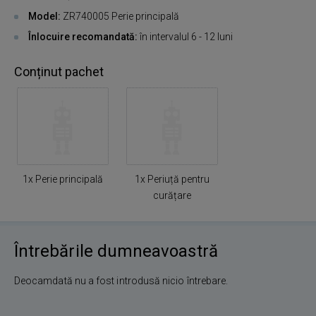
Model:
ZR740005
Perie principală
Înlocuire recomandată:
în intervalul 6 - 12 luni
Conținut pachet
1x Perie principală
1x Periuță pentru
curățare
Întrebările dumneavoastră
Deocamdată nu a fost introdusă nicio întrebare.