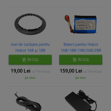
Inel de curățare pentru
Baterii pentru Hobot
Hobot 168 și 188
168/188/198/268/288
ÎN COȘ
ÎN COȘ
19,00 Lei
159,00 Lei
cu TVA inclus
cu TVA inclus
pe stoc
pe stoc