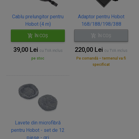
Cablu prelungitor pentru
Adaptor pentru Hobot
Hobot (4 m)
168/188/198/388
ÎN COȘ
ÎN COȘ
39,00 Lei
220,00 Lei
cu TVA inclus
cu TVA inclus
pe stoc
Pe comandă – termenul va fi
specificat
Lavete din microfibră
pentru Hobot - set de 12
piese - gri