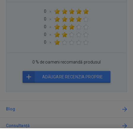
0
×
0
×
0
×
0
×
0
×
0 % de oameni recomandă produsul
ADĂUGARE RECENZIA PROPRIE
Blog
Consultanță