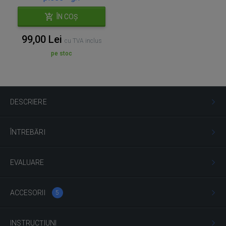
ÎN COȘ
99,00 Lei
cu TVA inclus
pe stoc
DESCRIERE
ÎNTREBĂRI
EVALUARE
ACCESORII
5
INSTRUCȚIUNI