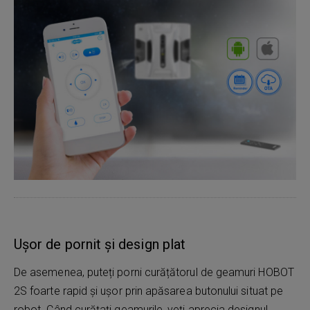
Ușor de pornit și design plat
De asemenea, puteți porni curățătorul de geamuri HOBOT
2S foarte rapid și ușor prin apăsarea butonului situat pe
robot. Când curățați geamurile, veți aprecia designul