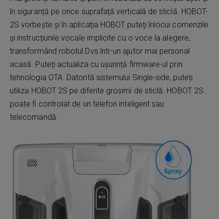
în siguranță pe orice suprafață verticală de sticlă. HOBOT-
2S vorbește și în aplicația HOBOT puteți înlocui comenzile
și instrucțiunile vocale implicite cu o voce la alegere,
transformând robotul Dvs într-un ajutor mai personal
acasă. Puteți actualiza cu ușurință firmware-ul prin
tehnologia OTA. Datorită sistemului Single-side, puteți
utiliza HOBOT 2S pe diferite grosimi de sticlă. HOBOT 2S
poate fi controlat de un telefon inteligent sau
telecomandă.