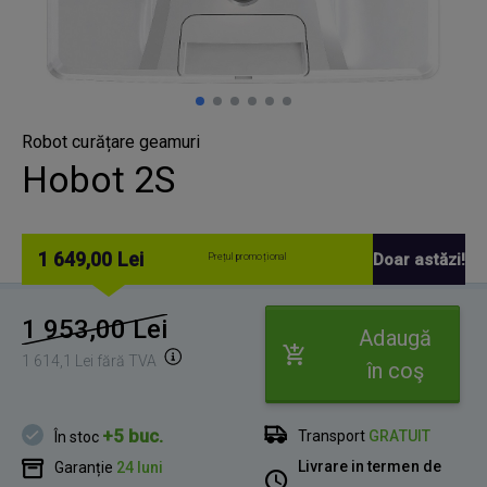
Robot curățare geamuri
Hobot 2S
1 649,00 Lei
Doar astăzi!
Prețul promoțional
1 953,00 Lei
Adaugă
1 614,1 Lei fără TVA
în coş
+5 buc.
Transport
GRATUIT
În stoc
Livrare in termen de
Garanție
24 luni