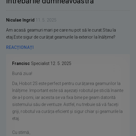
Întrebările dumneavoastră
Niculae Ingrid
11. 5. 2025
Am acasă geamuri mari pe care nu pot să le curat.Stau la
etaj.Este sigur de curățat geamurile la exterior la înălțime?
REACȚIONAȚI
Francisc
Specialist
12. 5. 2025
Bună ziua!
Da, Hobot 2S este perfect pentru curățarea geamurilor la
înălțime. Important este să așezați robotul pe sticlă înainte
de a-l porni, iar acesta se va fixa bine pe geam datorită
sistemului său de ventuze. Astfel, nu trebuie să vă faceți
griji, robotul va curăța eficient și sigur chiar și geamurile la
etaj.
Cu stimă,