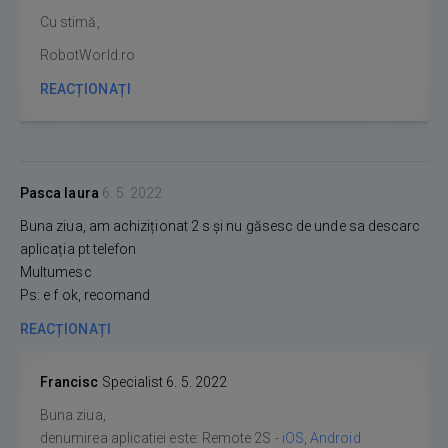
Cu stimă,
RobotWorld.ro
REACȚIONAȚI
Pasca laura
6. 5. 2022
Buna ziua, am achiziționat 2 s și nu găsesc de unde sa descarc
aplicația pt telefon
Multumesc
Ps: e f ok, recomand
REACȚIONAȚI
Francisc
Specialist
6. 5. 2022
Buna ziua,
denumirea aplicatiei este: Remote 2S -
iOS
,
Android