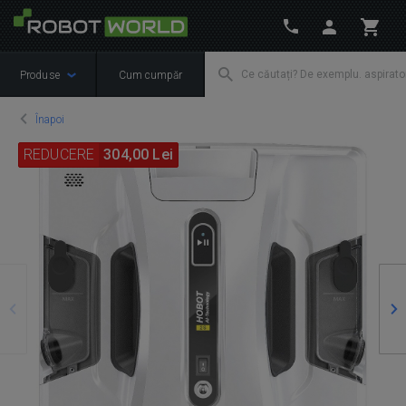
Produse
Cum cumpăr
Înapoi
REDUCERE
304,00 Lei
Precedente
Ur