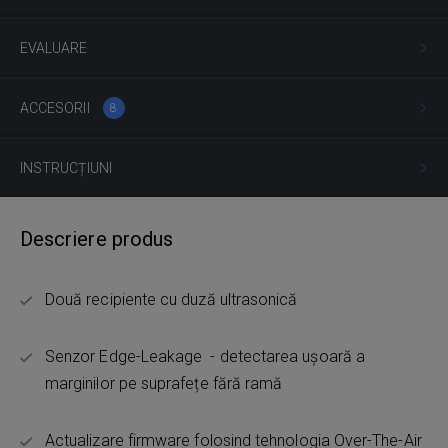
EVALUARE
ACCESORII
8
INSTRUCȚIUNI
Descriere produs
Două recipiente cu duză ultrasonică
Senzor Edge-Leakage - detectarea ușoară a
marginilor pe suprafețe fără ramă
Actualizare firmware folosind tehnologia Over-The-Air