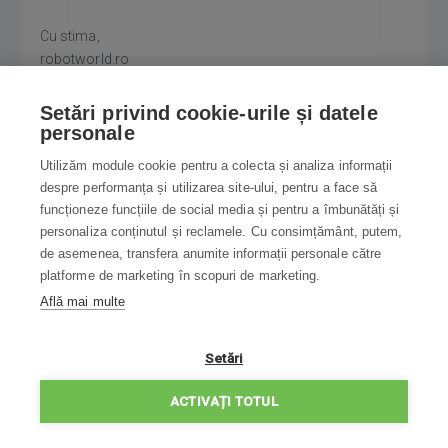
Cu stima,
robotworld.ro
REACȚIONAȚI
Setări privind cookie-urile și datele
personale
Utilizăm module cookie pentru a colecta și analiza informații
despre performanța și utilizarea site-ului, pentru a face să
funcționeze funcțiile de social media și pentru a îmbunătăți și
personaliza conținutul și reclamele. Cu consimțământ, putem,
de asemenea, transfera anumite informații personale către
Recenzii produs
platforme de marketing în scopuri de marketing.
Află mai multe
0%
Setări
ACTIVAȚI TOTUL
0 evaluare