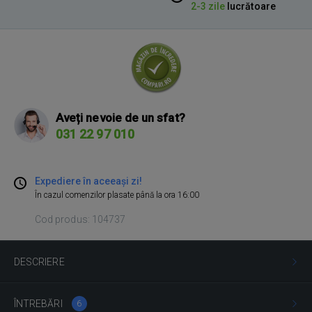
2-3 zile
lucrătoare
Aveți nevoie de un sfat?
031 22 97 010
Expediere în aceeași zi!
În cazul comenzilor plasate până la ora 16:00
Cod produs: 104737
DESCRIERE
ÎNTREBĂRI
6