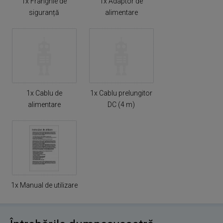
1x Frânghie de
1x Adaptor de
siguranță
alimentare
1x Cablu de
1x Cablu prelungitor
alimentare
DC (4 m)
1x Manual de utilizare