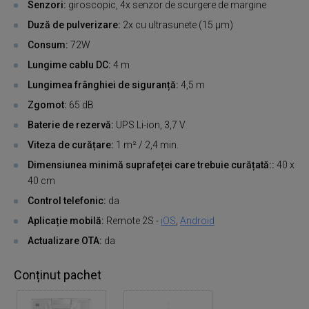
Senzori:
giroscopic, 4x senzor de scurgere de margine
Duză de pulverizare:
2x cu ultrasunete (15 µm)
Consum:
72W
Lungime cablu DC:
4 m
Lungimea frânghiei
de siguranță:
4,5 m
Zgomot:
65 dB
Baterie de rezervă:
UPS Li-ion, 3,7 V
Viteza de curățare:
1 m² / 2,4 min.
Dimensiunea minimă suprafeței care trebuie curățată::
40 x
40 cm
Control telefonic:
da
Aplicație mobilă:
Remote 2S -
iOS
,
Android
Actualizare OTA:
da
Conținut pachet