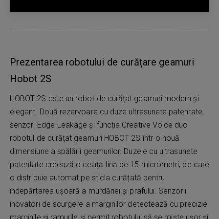
Prezentarea robotului de curățare geamuri
Hobot 2S
HOBOT 2S este un robot de curățat geamuri modern și
elegant. Două rezervoare cu duze ultrasunete patentate,
senzori Edge-Leakage și funcția Creative Voice duc
robotul de curățat geamuri HOBOT 2S într-o nouă
dimensiune a spălării geamurilor. Duzele cu ultrasunete
patentate creează o ceață fină de 15 micrometri, pe care
o distribuie automat pe sticla curățată pentru
îndepărtarea ușoară a murdăriei și prafului. Senzorii
inovatori de scurgere a marginilor detectează cu precizie
marginile și ramurile și permit robotului să se miște ușor și