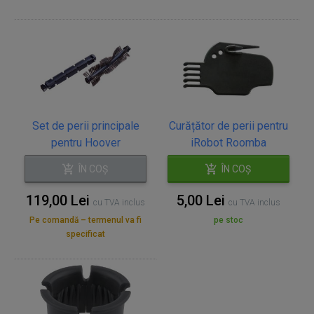
Set de perii principale
Curățător de perii pentru
pentru Hoover
iRobot Roomba
ÎN COȘ
ÎN COȘ
119,00 Lei
5,00 Lei
cu TVA inclus
cu TVA inclus
Pe comandă – termenul va fi
pe stoc
specificat