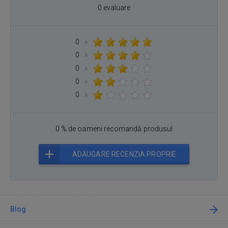
0 evaluare
0
×
0
×
0
×
0
×
0
×
0 % de oameni recomandă produsul
ADĂUGARE RECENZIA PROPRIE
Blog