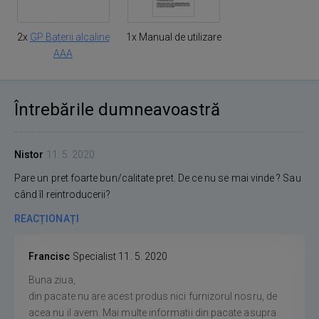
2x
GP Baterii alcaline
1x Manual de utilizare
AAA
Întrebările dumneavoastră
Nistor
11. 5. 2020
Pare un pret foarte bun/calitate pret. De ce nu se mai vinde ? Sau
când îl reintroducerii?
REACȚIONAȚI
Francisc
Specialist
11. 5. 2020
Buna ziua,
din pacate nu are acest produs nici furnizorul nosru, de
acea nu il avem. Mai multe informatii din pacate asupra