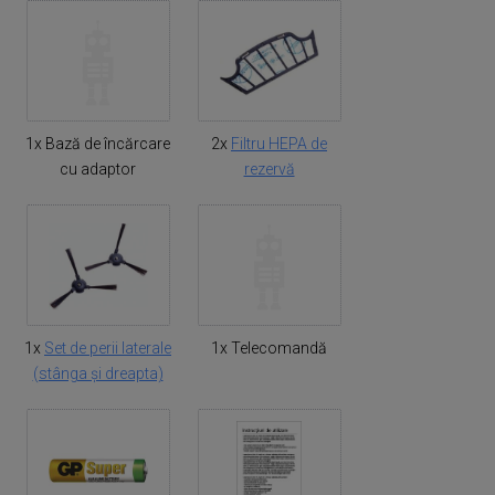
1x Bază de încărcare
2x
Filtru HEPA de
cu adaptor
rezervă
1x
Set de perii laterale
1x Telecomandă
(stânga și dreapta)