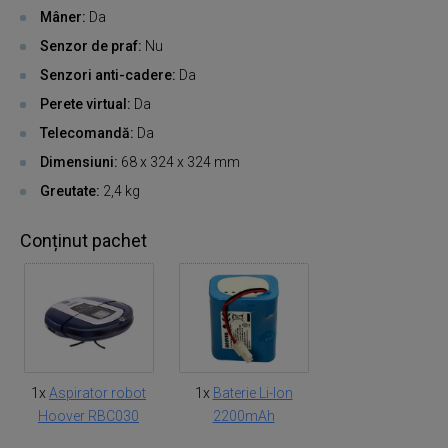
Mâner:
Da
Senzor de praf:
Nu
Senzori anti-cadere:
Da
Perete virtual:
Da
Telecomandă:
Da
Dimensiuni:
68 x 324 x 324 mm
Greutate:
2,4 kg
Conținut pachet
1x
Aspirator robot
1x
Baterie Li-Ion
Hoover RBC030
2200mAh