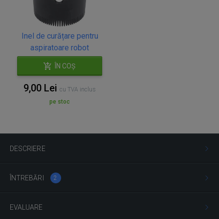
Inel de curățare pentru
aspiratoare robot
ÎN COȘ
9,00 Lei
cu TVA inclus
pe stoc
DESCRIERE
ÎNTREBĂRI
2
EVALUARE