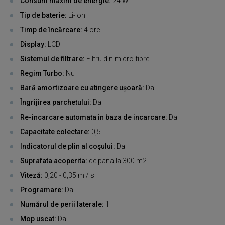
Consum maxim de energie:
24 W
Tip de baterie:
Li-Ion
Timp de încărcare:
4 ore
Display:
LCD
Sistemul de filtrare:
Filtru din micro-fibre
Regim Turbo:
Nu
Bară amortizoare cu atingere ușoară:
Da
Îngrijirea parchetului:
Da
Re-incarcare automata in baza de incarcare:
Da
Capacitate colectare:
0,5 l
Indicatorul de plin al coşului:
Da
Suprafata acoperita:
de pana la 300 m2
Viteză:
0,20 - 0,35 m / s
Programare:
Da
Numărul de perii laterale:
1
Mop uscat:
Da