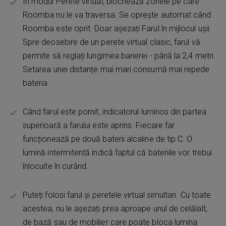
În modul Perete virtual, blochează zonele pe care
Roomba nu le va traversa. Se oprește automat când
Roomba este oprit. Doar așezați Farul în mijlocul ușii.
Spre deosebire de un perete virtual clasic, farul vă
permite să reglați lungimea barierei - până la 2,4 metri.
Setarea unei distanțe mai mari consumă mai repede
bateria.
Când farul este pornit, indicatorul luminos din partea
superioară a farului este aprins. Fiecare far
funcționează pe două baterii alcaline de tip C. O
lumină intermitentă indică faptul că bateriile vor trebui
înlocuite în curând.
Puteți folosi farul și peretele virtual simultan. Cu toate
acestea, nu le așezați prea aproape unul de celălalt,
de bază sau de mobilier care poate bloca lumina