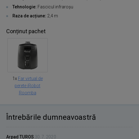
Tehnologie:
Fascicul infraroșu
Raza de acțiune:
2,4 m
Conținut pachet
1x
Far virtual de
perete iRobot
Roomba
Întrebările dumneavoastră
Arpad TUROS
30. 7. 2020