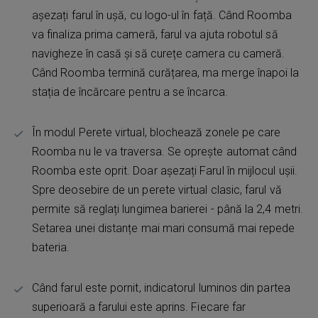
așezați farul în ușă, cu logo-ul în față. Când Roomba
va finaliza prima cameră, farul va ajuta robotul să
navigheze în casă și să curețe camera cu cameră.
Când Roomba termină curățarea, ma merge înapoi la
stația de încărcare pentru a se încarca.
În modul Perete virtual, blochează zonele pe care
Roomba nu le va traversa. Se oprește automat când
Roomba este oprit. Doar așezați Farul în mijlocul ușii.
Spre deosebire de un perete virtual clasic, farul vă
permite să reglați lungimea barierei - până la 2,4 metri.
Setarea unei distanțe mai mari consumă mai repede
bateria.
Când farul este pornit, indicatorul luminos din partea
superioară a farului este aprins. Fiecare far