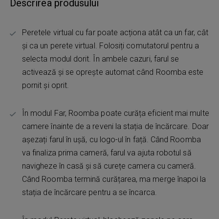
Descrirea produsului
Peretele virtual cu far poate acționa atât ca un far, cât
și ca un perete virtual. Folosiți comutatorul pentru a
selecta modul dorit. În ambele cazuri, farul se
activează și se oprește automat când Roomba este
pornit și oprit.
În modul Far, Roomba poate curăța eficient mai multe
camere înainte de a reveni la stația de încărcare. Doar
așezați farul în ușă, cu logo-ul în față. Când Roomba
va finaliza prima cameră, farul va ajuta robotul să
navigheze în casă și să curețe camera cu cameră.
Când Roomba termină curățarea, ma merge înapoi la
stația de încărcare pentru a se încarca.