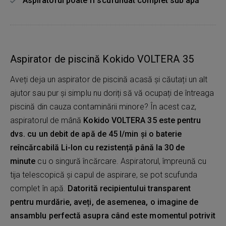
Aspiratorul poate fi scufundat complet sub apă
Aspirator de piscină Kokido VOLTERA 35
Aveți deja un aspirator de piscină acasă și căutați un alt
ajutor sau pur și simplu nu doriți să vă ocupați de întreaga
piscină din cauza contaminării minore? În acest caz,
aspiratorul de mână
Kokido VOLTERA 35 este pentru
dvs. cu un debit de apă de 45 l/min și o baterie
reîncărcabilă Li-Ion cu rezistență până la 30 de
minute
cu o singură încărcare. Aspiratorul, împreună cu
tija telescopică și capul de aspirare, se pot scufunda
complet în apă.
Datorită recipientului transparent
pentru murdărie, aveți, de asemenea, o imagine de
ansamblu perfectă asupra când este momentul potrivit