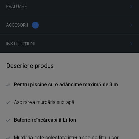
EVALUARE
ACCESORII
1
INSTRUCȚIUNI
Descriere produs
Pentru piscine cu o adâncime maximă de 3 m
Aspirarea murdăria sub apă
Baterie reîncărcabilă Li-Ion
Murdăria este colectată într-un sac de filtru ușor