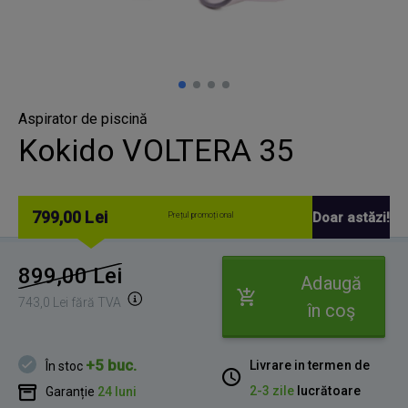
Aspirator de piscină
Kokido VOLTERA 35
799,00 Lei
Doar astăzi!
Prețul promoțional
899,00 Lei
Adaugă
743,0 Lei fără TVA
în coş
+5 buc.
Livrare in termen de
În stoc
2-3 zile
lucrătoare
Garanție
24 luni