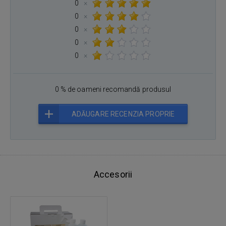
0
×
0
×
0
×
0
×
0
×
0 % de oameni recomandă produsul
ADĂUGARE RECENZIA PROPRIE
Accesorii