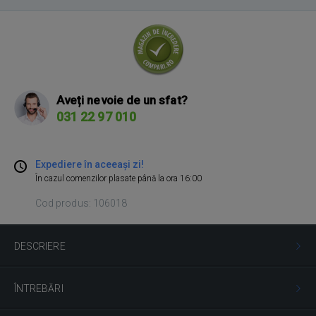
Aveți nevoie de un sfat?
031 22 97 010
Expediere în aceeași zi!
În cazul comenzilor plasate până la ora 16:00
Cod produs: 106018
DESCRIERE
ÎNTREBĂRI