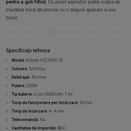
pentru a goli filtrul.
Cu acest aspirator, puteți scăpa de
murdăria mică din piscine cu o singură apăsare a unui
buton.
Specificații tehnice
Model:
Kokido VOLTERA 35
Culoare:
Gri/Roșu
Debit apă:
45 l/min
Putere:
250W
Tip baterie:
Li-ion 2000mAh, 7.4V
Timp de funcționare per încărcare:
30 min
Timp de încărcare:
4 - 6 ore
Telecomandă:
Nu
Cantitatea de impurități: 0
,9 l