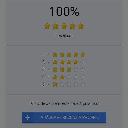
100%
2 evaluări
2
×
0
×
0
×
0
×
0
×
100 % de oameni recomandă produsul
ADĂUGARE RECENZIA PROPRIE