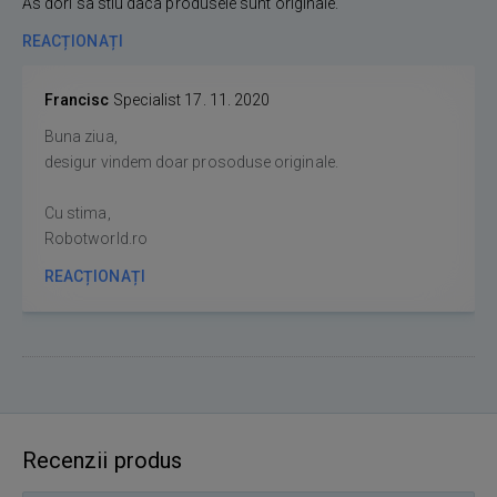
As dori sa stiu daca produsele sunt originale.
REACȚIONAȚI
Francisc
Specialist
17. 11. 2020
Buna ziua,
desigur vindem doar prosoduse originale.
Cu stima,
Robotworld.ro
REACȚIONAȚI
Recenzii produs