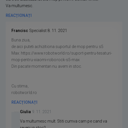
Va multumesc.
REACȚIONAȚI
Francisc
Specialist
8. 11. 2021
Buna ziua,
de aici puteti achizitiona suportul de mop pentru s5
Max: https://www.robotworld.ro/suport-pentru-tesaturi-
mop-pentru-xiaomi-roborock-s5-max
Din pacate momentan nu avem in stoc.
Cu stima,
robotworld.ro
REACȚIONAȚI
Giulia
9. 11. 2021
Va multumesc mult. Stiti cumva cam pe cand va
reveni in stoc?