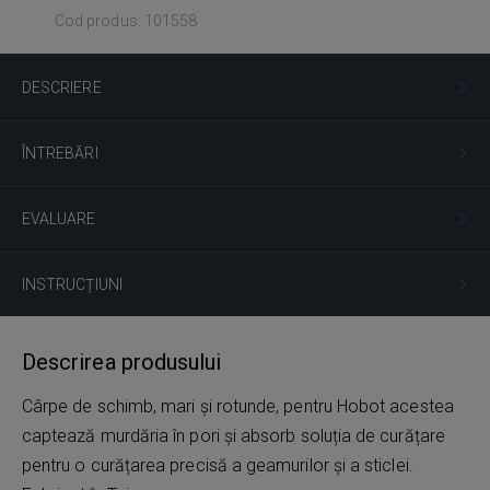
Cod produs: 101558
DESCRIERE
ÎNTREBĂRI
EVALUARE
INSTRUCȚIUNI
Descrirea produsului
Cârpe de schimb, mari și rotunde, pentru Hobot acestea
captează murdăria în pori și absorb soluția de curățare
pentru o curățarea precisă a geamurilor și a sticlei.