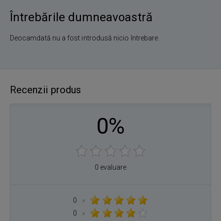
Întrebările dumneavoastră
Deocamdată nu a fost introdusă nicio întrebare.
Recenzii produs
0%
0 evaluare
0
×
0
×