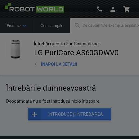
Produse
Cum cumpăr
Întrebări pentru Purificator de aer
LG PuriCare AS60GDWV0
ÎNAPOI LA DETALII
Întrebările dumneavoastră
Deocamdată nu a fost introdusă nicio întrebare.
INTRODUCEȚI ÎNTREBAREA