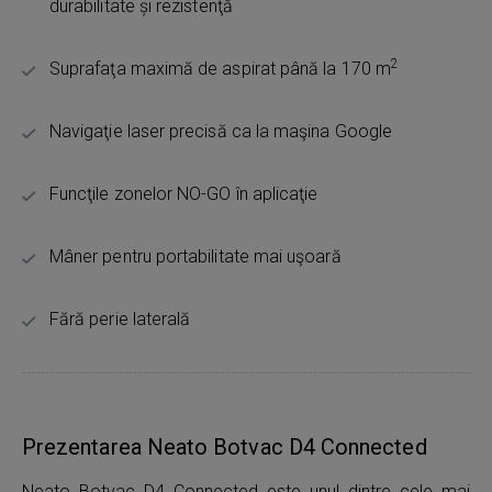
durabilitate și rezistenţă
2
Suprafaţa maximă de aspirat până la 170 m
Navigaţie laser precisă ca la maşina Google
Funcţile zonelor NO-GO în aplicaţie
Mâner pentru portabilitate mai uşoară
Fără perie laterală
Prezentarea Neato Botvac D4 Connected
Neato Botvac D4 Connected este unul dintre cele mai