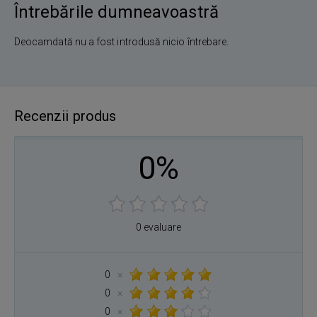
Întrebările dumneavoastră
Deocamdată nu a fost introdusă nicio întrebare.
Recenzii produs
0%
0 evaluare
0
×
0
×
0
×