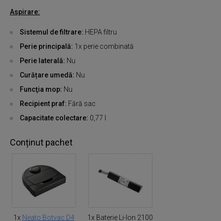
Aspirare:
Sistemul de filtrare:
HEPA filtru
Perie principală:
1x perie combinată
Perie laterală:
Nu
Curățare umedă:
Nu
Funcţia mop:
Nu
Recipient praf:
Fără sac
Capacitate colectare:
0,77 l
Conținut pachet
1x
Neato Botvac D4
1x Baterie Li-Ion 2100