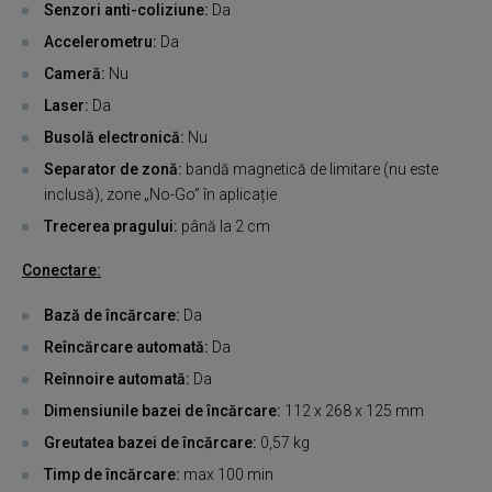
Senzori anti-coliziune:
Da
Accelerometru:
Da
Cameră:
Nu
Laser:
Da
Busolă electronică:
Nu
Separator de zonă:
bandă magnetică de limitare (nu este
inclusă), zone „No-Go” în aplicație
Trecerea pragului:
până la 2 cm
Conectare:
Bază de încărcare:
Da
Reîncărcare automată:
Da
Reînnoire automată:
Da
Dimensiunile bazei de încărcare:
112 x 268 x 125 mm
Greutatea bazei de încărcare:
0,57 kg
Timp de încărcare:
max 100 min