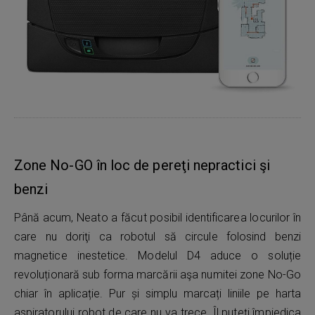
Zone No-GO în loc de pereţi nepractici şi
benzi
Până acum, Neato a făcut posibil identificarea locurilor în
care nu doriţi ca robotul să circule folosind benzi
magnetice inestetice. Modelul D4 aduce o soluție
revoluționară sub forma marcării aşa numitei zone No-Go
chiar în aplicație. Pur și simplu marcați liniile pe harta
aspiratorului robot de care nu va trece. Îl puteți împiedica