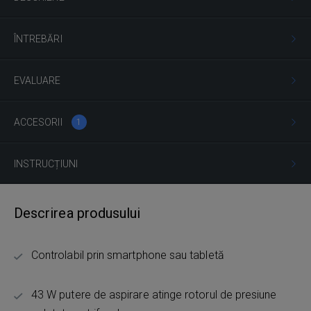
ÎNTREBĂRI
EVALUARE
ACCESORII
1
INSTRUCȚIUNI
Descrirea produsului
Controlabil prin smartphone sau tabletă
43 W putere de aspirare atinge rotorul de presiune