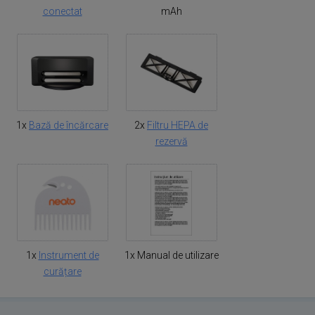
conectat
mAh
1x
Bază de încărcare
2x
Filtru HEPA de
rezervă
1x
Instrument de
1x Manual de utilizare
curățare