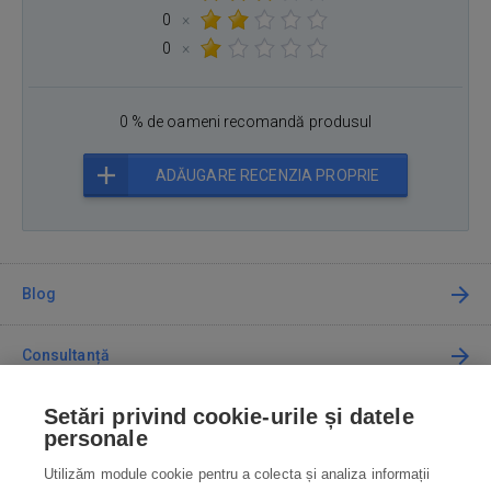
0
×
0
×
0 % de oameni recomandă produsul
ADĂUGARE RECENZIA PROPRIE
Blog
Consultanță
Setări privind cookie-urile și datele
Cum cumpăr
personale
Utilizăm module cookie pentru a colecta și analiza informații
Contact