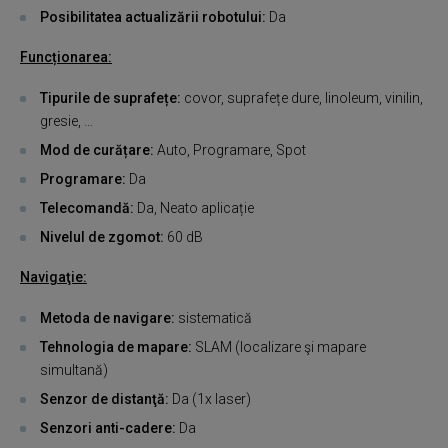
Posibilitatea actualizării robotului:
Da
Funcționarea:
Tipurile de suprafețe:
covor, suprafețe dure, linoleum, vinilin,
gresie, …
Mod de curățare:
Auto, Programare, Spot
Programare:
Da
Telecomandă:
Da, Neato aplicație
Nivelul de zgomot:
60 dB
Navigaţie:
Metoda de navigare:
sistematică
Tehnologia de mapare:
SLAM (localizare şi mapare
simultană)
Senzor de distanţă:
Da (1x laser)
Senzori anti-cadere:
Da