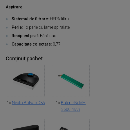
Aspirare:
Sistemul de filtrare:
HEPA filtru
Perie:
1x perie cu lame spiralate
Recipient praf:
Fără sac
Capacitate colectare:
0,77 l
Conținut pachet
1x
Neato Botvac D85
1x
Baterie Ni-MH
3600 mAh