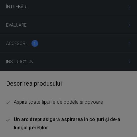
ÎNTREBĂRI
EVALUARE
ACCESORII
1
INSTRUCȚIUNI
Descrirea produsului
Aspira toate tipurile de podele și covoare
Un arc drept asigură aspirarea în colțuri și de-a
lungul pereților