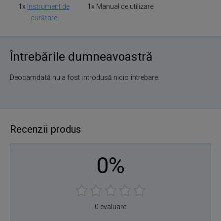
1x
Instrument de
1x Manual de utilizare
curățare
Întrebările dumneavoastră
Deocamdată nu a fost introdusă nicio întrebare.
Recenzii produs
0%
0 evaluare