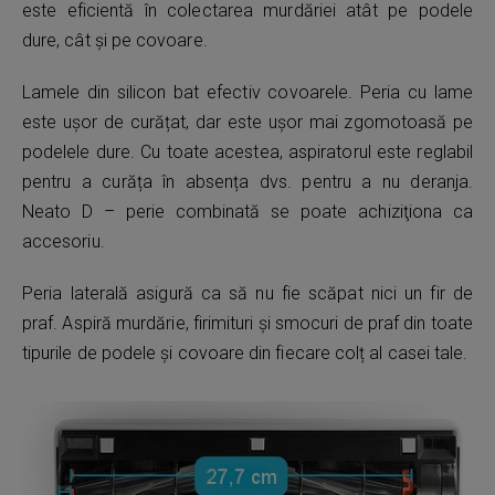
este eficientă în colectarea murdăriei atât pe podele
dure, cât și pe covoare.
Lamele din silicon bat efectiv covoarele. Peria cu lame
este ușor de curățat, dar este ușor mai zgomotoasă pe
podelele dure. Cu toate acestea, aspiratorul este reglabil
pentru a curăța în absența dvs. pentru a nu deranja.
Neato D – perie combinată se poate achiziţiona ca
accesoriu.
Peria laterală asigură ca să nu fie scăpat nici un fir de
praf. Aspiră murdărie, firimituri și smocuri de praf din toate
tipurile de podele și covoare din fiecare colț al casei tale.