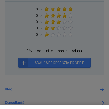
0
×
0
×
0
×
0
×
0
×
0 % de oameni recomandă produsul
ADĂUGARE RECENZIA PROPRIE
Blog
Consultanță