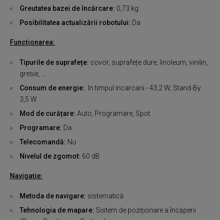
Greutatea bazei de încărcare:
0,73 kg
Posibilitatea actualizării robotului:
Da
Funcționarea:
Tipurile de suprafețe:
covor, suprafețe dure, linoleum, vinilin,
gresie, …
Consum de energie:
In timpul incarcarii - 43,2 W, Stand-By
3,5 W
Mod de curățare:
Auto, Programare, Spot
Programare:
Da
Telecomandă:
Nu
Nivelul de zgomot:
60 dB
Navigaţie:
Metoda de navigare:
sistematică
Tehnologia de mapare:
Sistem de poziționare a încăperii