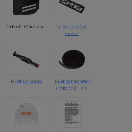
1x Bază de încărcare
2x
Filtru HEPA de
rezervă
1x
Pene în spirală
1x
Bandă magnetică
(limitatorul) - 2 m