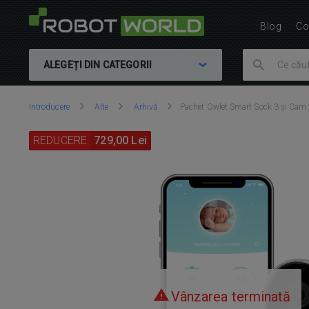
Blog
Co
ALEGEȚI DIN CATEGORII
Vă
Introducere
Alte
Arhivă
Pachet Owlet Smart Sock 3 și Cam 
aflați
aici:
REDUCERE
729,00 Lei
Vânzarea terminată