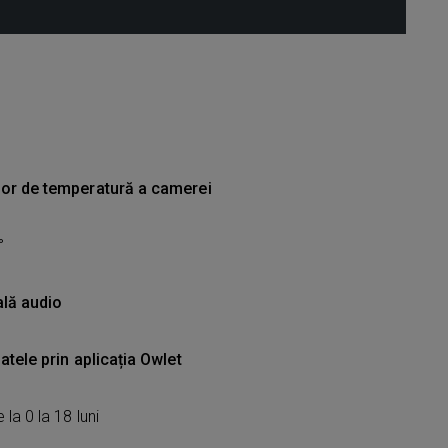
zor de temperatură a camerei
°
lă audio
atele prin aplicația Owlet
la 0 la 18 luni