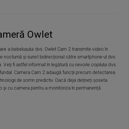
cameră Owlet
șcare a bebelușului dvs. Owlet Cam 2 transmite video în
re nocturnă și sunet bidirecțional către smartphone-ul dvs.
. Veți fi astfel informat în legătură cu nevoile copilului dvs.
de fundal. Camera Cam 2 adaugă funcții precum detectarea
tehnologii de somn predictiv. Dacă deja dețineți șoseta
i-o și cu camera pentru a monitoriza în permanență