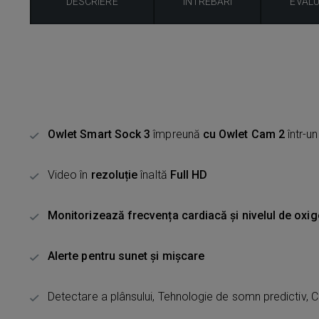
DESCRIERE
ÎNTREBĂRI
EVAL
Owlet Smart Sock 3
împreună
cu Owlet Cam 2
într-u
Video în
rezoluție
înaltă
Full HD
Monitorizează frecvența cardiacă și nivelul de oxi
Alerte pentru sunet și mișcare
Detectare a plânsului, Tehnologie de somn predictiv, Cl