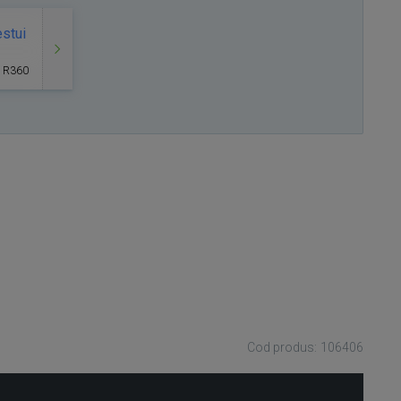
stui
m R360
Cod produs: 106406