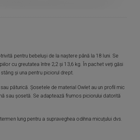
ivită pentru bebeluși de la naștere până la 18 luni. Se
iilor cu greutatea între 2,2 și 13,6 kg. În pachet veți găsi
 stâng și una pentru piciorul drept.
 sau păturică. Șosetele de material Owlet au un profil mic
ină sau șosetă. Se adaptează frumos piciorului datorită
 termen lung pentru a supraveghea odihna micuțului dvs.