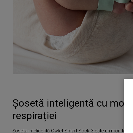
Șosetă inteligentă cu moni
respirației
Șoseta inteligentă Owlet Smart Sock 3 este un monitor co