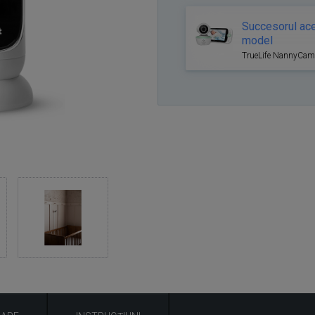
Succesorul ace
model
TrueLife NannyCa