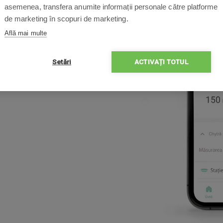
asemenea, transfera anumite informații personale către platforme
alori măsurate pot fi
de marketing în scopuri de marketing.
let. Șoseta cu senzor
Află mai multe
mnului, numărul de treziri
m puteți să vă bucurați de
Setări
ACTIVAȚI TOTUL
i nopțile nedormite.