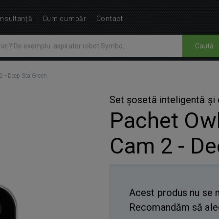
nsultanță
Cum cumpăr
Contact
Caută
2 - Deep Sea Green
Set șosetă inteligentă ș
Pachet Owl
Cam 2 - De
Acest produs nu se m
Recomandăm să aleg