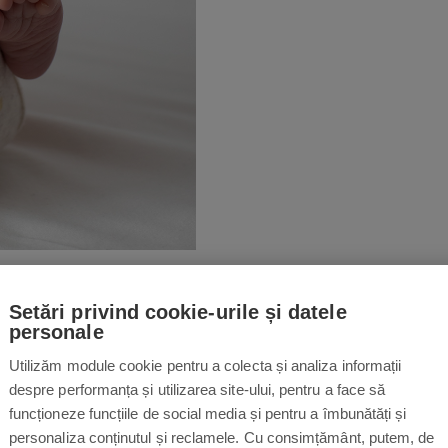
Setări privind cookie-urile și datele
personale
torizare a
Utilizăm module cookie pentru a colecta și analiza informații
despre performanța și utilizarea site-ului, pentru a face să
funcționeze funcțiile de social media și pentru a îmbunătăți și
personaliza conținutul și reclamele. Cu consimțământ, putem, de
mplet unic pentru ritmul