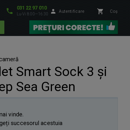
031 22 97 010
Autentificare
Coș
Lu-Vi 8:00—16:30
i cameră
et Smart Sock 3 și
ep Sea Green
ai vinde.
eți succesorul acestuia