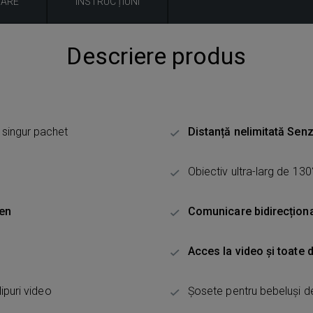
UARE
INSTRUCȚIUNI
Descriere produs
n singur pachet
Distanță nelimitată Sen
Obiectiv ultra-larg de 130
gen
Comunicare bidirecționa
Acces la video și toate d
ipuri video
Șosete pentru bebeluși de 