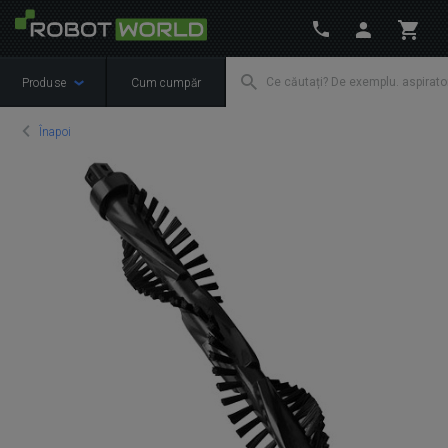
Produse
Cum cumpăr
Înapoi