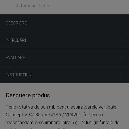
Cod produs: 105181
DESCRIERE
ÎNTREBĂRI
EVALUARE
INSTRUCȚIUNI
Descriere produs
Perie rotativa de schimb pentru aspiratoarele verticale
Concept VP4135 / VP4136 / VP4201. În general
recomandăm o schimbare între 6 și 12 luni (în funcție de