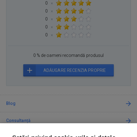
0
×
0
×
0
×
0
×
0
×
0 % de oameni recomandă produsul
ADĂUGARE RECENZIA PROPRIE
Blog
Consultanță