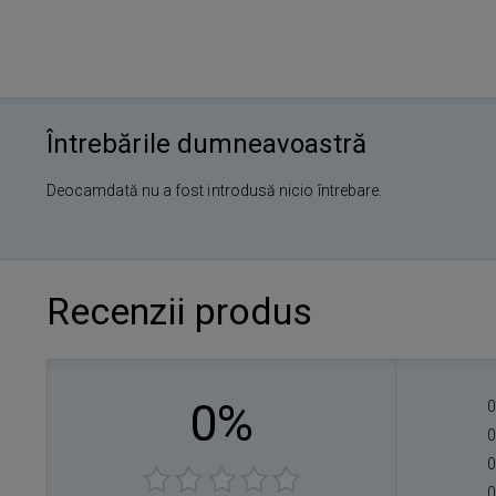
Întrebările dumneavoastră
Deocamdată nu a fost introdusă nicio întrebare.
Recenzii produs
0%
0
0
0
0