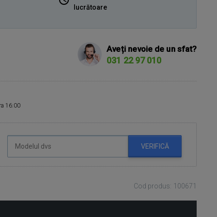
lucrătoare
Aveți nevoie de un sfat?
031 22 97 010
ora 16:00
VERIFICĂ
Cod produs: 100671