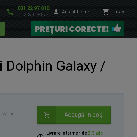
031 22 97 010
Autentificare
Coș
Lu-Vi 8:00—16:30
 Dolphin Galaxy /
Adaugă în coş
TVA inclus
Livrare in termen de
2-3 zile