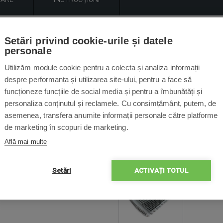
Descrirea produsului
Setări privind cookie-urile și datele
personale
arele de piscină Dolphin Galaxy și Spring. Pachetul conține un se
Utilizăm module cookie pentru a colecta și analiza informații
pe care sunt montate periile).
despre performanța și utilizarea site-ului, pentru a face să
funcționeze funcțiile de social media și pentru a îmbunătăți și
nt potrivite pentru următoarele suprafețele de piscină: Beton, fol
personaliza conținutul și reclamele. Cu consimțământ, putem, de
asemenea, transfera anumite informații personale către platforme
de marketing în scopuri de marketing.
Află mai multe
Conținut pachet
Setări
ACTIVAȚI TOTUL