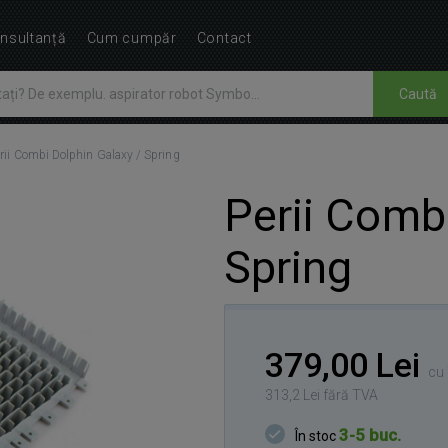
nsultanță
Cum cumpăr
Contact
Caută
rii Combi Dolphin Galaxy / Spring
Perii Combi
Spring
379,00 Lei
cu 
313,2 Lei fără TVA
3-5 buc.
În stoc