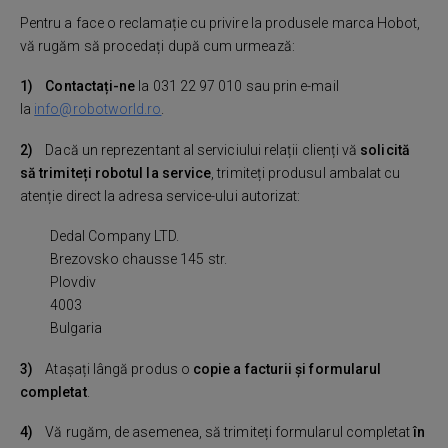
Pentru a face o reclamație cu privire la produsele marca Hobot,
vă rugăm să procedați după cum urmează:
1)
Contactați-ne
la 031 22 97 010 sau prin e-mail
la
info@robotworld.ro
.
2)
Dacă un reprezentant al serviciului relații clienți vă
solicită
să trimiteți robotul la service
, trimiteți produsul ambalat cu
atenție direct la adresa service-ului autorizat:
Dedal Company LTD.
Brezovsko chausse 145 str.
Plovdiv
4003
Bulgaria
3)
Atașați lângă produs o
copie a facturii și formularul
completat
.
4)
Vă rugăm, de asemenea, să trimiteți formularul completat
în