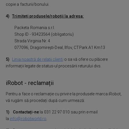
copie a facturii/bonului.
4)
Trimiteți produsele/roboții la adresa:
Packeta Romania s.r.l.
Shop ID - 93423564 (obligatoriu)
Strada Virginia Nr. 4
077096, Dragomirești-Deal, Ilfov, CTPark A1 Km13
5)
Linia noastră de relatii clienti
o sa vă ofere cu plăcere
informații legate de status-ul procesării returului dvs.
iRobot - reclamații
Pentru a face o reclamație cu privire la produsele marca iRobot,
vă rugăm să procedați după cum urmează:
1)
Contactați-ne
la 031 22 97 010 sau prin e-mail
la
info@robotworld.ro
.