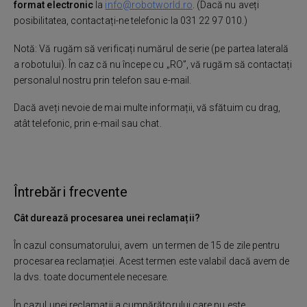
format electronic
la
info@robotworld.ro
. (Dacă nu aveți
posibilitatea, contactați-ne telefonic la 031 22 97 010.)
Notă: Vă rugăm să verificați numărul de serie (pe partea laterală
a robotului). În caz că nu începe cu „RO”, vă rugăm să contactați
personalul nostru prin telefon sau e-mail.
Dacă aveți nevoie de mai multe informații, vă sfătuim cu drag,
atât telefonic, prin e-mail sau chat.
Întrebări frecvente
Cât durează procesarea unei reclamații?
În cazul consumatorului, avem un termen de 15 de zile pentru
procesarea reclamației. Acest termen este valabil dacă avem de
la dvs. toate documentele necesare.
În cazul unei reclamații a cumpărătorului care nu este