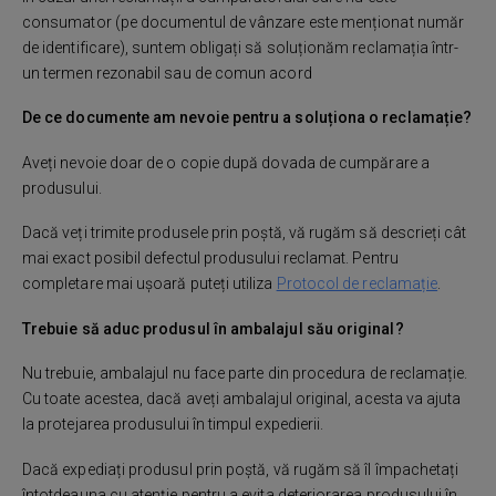
consumator (pe documentul de vânzare este menționat număr
de identificare), suntem obligați să soluționăm reclamația într-
un termen rezonabil sau de comun acord
De ce documente am nevoie pentru a soluționa o reclamație?
Aveți nevoie doar de o copie după dovada de cumpărare a
produsului.
Dacă veți trimite produsele prin poștă, vă rugăm să descrieți cât
mai exact posibil defectul produsului reclamat. Pentru
completare mai ușoară puteți utiliza
Protocol de reclamație
.
Trebuie să aduc produsul în ambalajul său original?
Nu trebuie, ambalajul nu face parte din procedura de reclamație.
Cu toate acestea, dacă aveți ambalajul original, acesta va ajuta
la protejarea produsului în timpul expedierii.
Dacă expediați produsul prin poștă, vă rugăm să îl împachetați
întotdeauna cu atenție pentru a evita deteriorarea produsului în