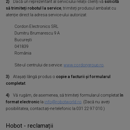
2)
Dacă un reprezentant al serviciului relații clienți vă
solicită
să trimiteți robotul la service
, trimiteți produsul ambalat cu
atenție direct la adresa service-ului autorizat:
Cordon Electronics SRL
Dumitru Brumarescu 9 A
București
041839
România
Site-ul centrului de service:
www.cordongroup.ro
.
3)
Atașați lângă produs o
copie a facturii și formularul
completat
.
4)
Vă rugăm, de asemenea, să trimiteți formularul completat
în
format electronic
la
info@robotworld.ro
. (Dacă nu aveți
posibilitatea, contactați-ne telefonic la 031 22 97 010.)
Hobot - reclamații