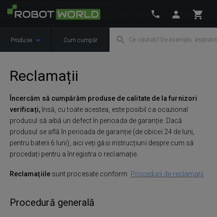
Produse
Cum cumpăr
Reclamații
Încercăm să cumpărăm produ
se de calitate de la furnizori
verificați,
însă, cu toate acestea, este posibil ca ocazional
produsul să aibă un defect în perioada de garanție. Dacă
produsul se află în perioada de garanție (de obicei 24 de luni,
pentru baterii 6 luni), aici veți găsi instrucțiuni despre cum să
procedați pentru a înregistra o reclamație.
Reclamațiile
sunt procesate conform
Procedurii de reclamații
.
Procedură generală