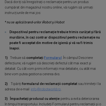
Dacă doriți să înregistrați o reclamație pentru un produs
cumpărat din magazinul nostru online, vă rugăm să urmați
instrucțiunile de mai jos:
* nu se aplică brand-urilor iRobot și Hobot
Dispozitivul pentru reclamație trebuie trimis curățat și fără
murdărie, în caz contrar dispozitivul pentru reclamație nu
poate fi acceptat din motive de igienă și vă va fi trimis
înapoi.
1)
Trebuie să
completați
Formularul
. În câmpul Descriere
defecțiune, vă rugăm să descrieți defectul cât mai exact și
detaliat. Cu cât vom primi informații mai detaliate, cu atât mai
bine vom putea gestiona cererea dvs.
2)
Tipăriți
formularul de reclamații completat
sau trimiteți-l la
adresa de e-mail
info@robotworld.ro
.
3) Împachetați produsul cu atenție
pentru a evita deteriorarea
în timpul transportului. Includeți Formularul pentru reclamații și o