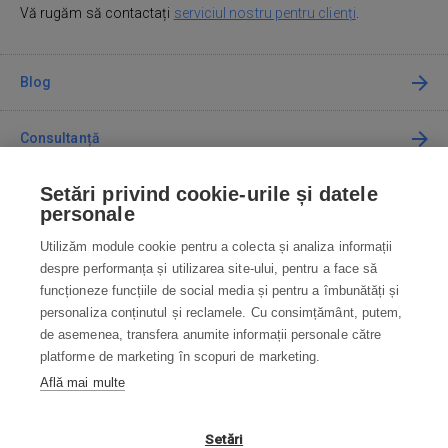
Vă rugăm să contactați
serviciul nostru pentru clienți
.
Blog
Consultanță
Setări privind cookie-urile și datele
Cum cumpăr
personale
Utilizăm module cookie pentru a colecta și analiza informații
Contact
despre performanța și utilizarea site-ului, pentru a face să
funcționeze funcțiile de social media și pentru a îmbunătăți și
Contactați-ne
personaliza conținutul și reclamele. Cu consimțământ, putem,
de asemenea, transfera anumite informații personale către
info@robotworld.ro
platforme de marketing în scopuri de marketing.
Află mai multe
031 22 97 010
Lu-Vi 8:00—16:30
TOATE CONTACTELE
Setări