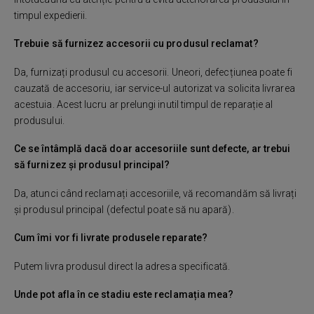
timpul expedierii.
Trebuie să furnizez accesorii cu produsul reclamat?
Da, furnizați produsul cu accesorii. Uneori, defecțiunea poate fi
cauzată de accesoriu, iar service-ul autorizat va solicita livrarea
acestuia. Acest lucru ar prelungi inutil timpul de reparație al
produsului.
Ce se întâmplă dacă doar accesoriile sunt defecte, ar trebui
să furnizez și produsul principal?
Da, atunci când reclamați accesoriile, vă recomandăm să livrați
și produsul principal (defectul poate să nu apară).
Cum îmi vor fi livrate produsele reparate?
Putem livra produsul direct la adresa specificată.
Unde pot afla în ce stadiu este reclamația mea?