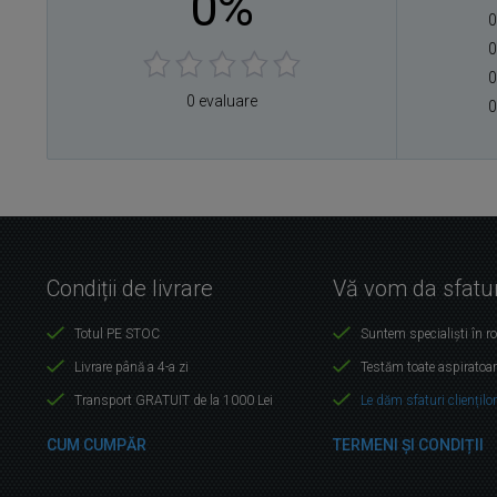
0%
0
0
0
0 evaluare
0
Condiții de livrare
Vă vom da sfatur
Totul PE STOC
Suntem specialiști în r
Livrare până a 4-a zi
Testăm toate aspiratoar
Transport GRATUIT de la 1000 Lei
Le dăm sfaturi cliențilo
CUM CUMPĂR
TERMENI ȘI CONDIȚII