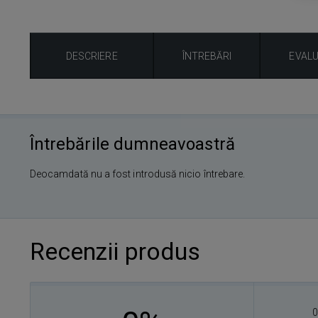
DESCRIERE
ÎNTREBĂRI
EVAL
Întrebările dumneavoastră
Deocamdată nu a fost introdusă nicio întrebare.
Recenzii produs
0