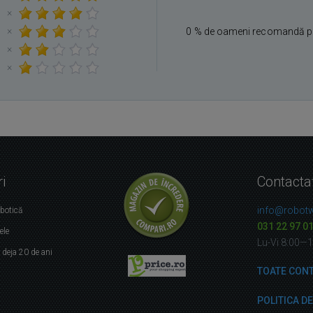
×
×
0 % de oameni recomandă p
×
×
i
Contacta
info@robotw
obotică
031 22 97 0
ele
Lu-Vi 8:00—
r
deja 20 de ani
TOATE CON
POLITICA D