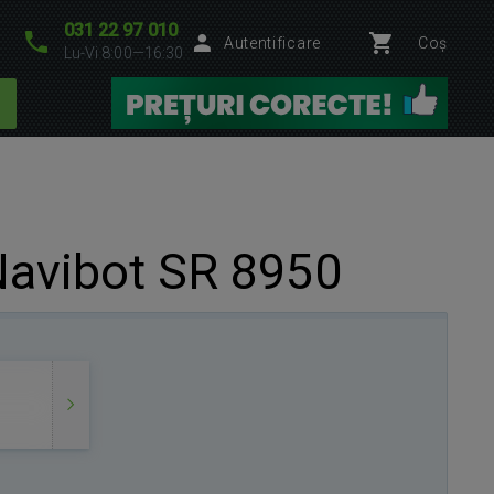
031 22 97 010
Autentificare
Coș
Lu-Vi 8:00—16:30
avibot SR 8950