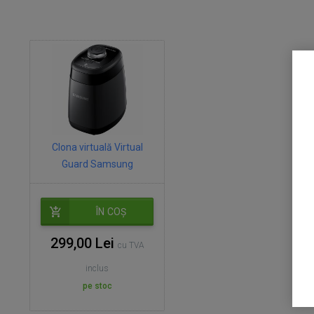
Clona virtuală Virtual
Guard Samsung
ÎN COȘ
299,00 Lei
cu TVA
inclus
pe stoc