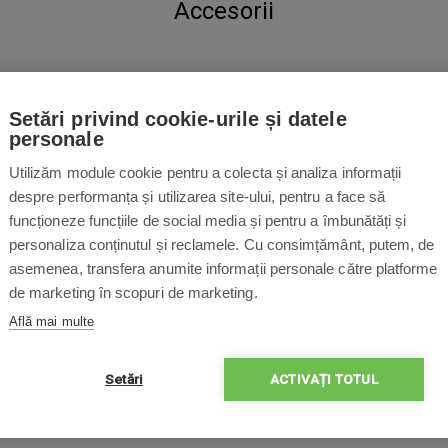
Accesorii
Setări privind cookie-urile și datele
personale
Utilizăm module cookie pentru a colecta și analiza informații
despre performanța și utilizarea site-ului, pentru a face să
funcționeze funcțiile de social media și pentru a îmbunătăți și
personaliza conținutul și reclamele. Cu consimțământ, putem, de
asemenea, transfera anumite informații personale către platforme
de marketing în scopuri de marketing.
Află mai multe
Setări
ACTIVAȚI TOTUL