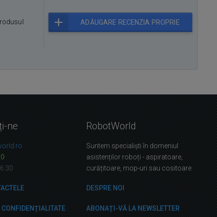
rodusul
ADĂUGARE RECENZIA PROPRIE
ți-ne
RobotWorld
orld.ro
Suntem specialiști în domeniul
10
asistenților roboți - aspiratoare,
16:30
curățitoare, mop-uri sau cositoare
TACTELE
DESPRE NOI
E CONFIDENȚIALITATE
ABONAȚI-VĂ LA NEWSLETTER