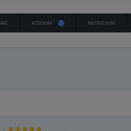
UARE
ACCESORII
INSTRUCȚIUNI
1
×