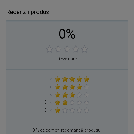
Recenzii produs
0%
0 evaluare
0
×
0
×
0
×
0
×
0
×
0 % de oameni recomandă produsul