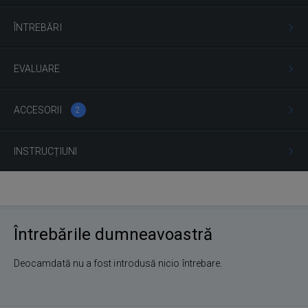
ÎNTREBĂRI
EVALUARE
ACCESORII
2
INSTRUCȚIUNI
Întrebările dumneavoastră
Deocamdată nu a fost introdusă nicio întrebare.