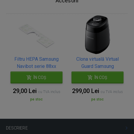
Accesorii
Filtru HEPA Samsung
Clona virtuală Virtual
Navibot serie 88xx
Guard Samsung
ÎN COȘ
ÎN COȘ
29,00 Lei
299,00 Lei
cu TVA inclus
cu TVA inclus
pe stoc
pe stoc
DESCRIERE