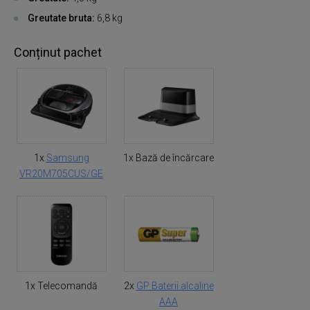
Greutate bruta:
6,8 kg
Conținut pachet
1x
Samsung
1x Bază de încărcare
VR20M705CUS/GE
1x Telecomandă
2x
GP Baterii alcaline
AAA