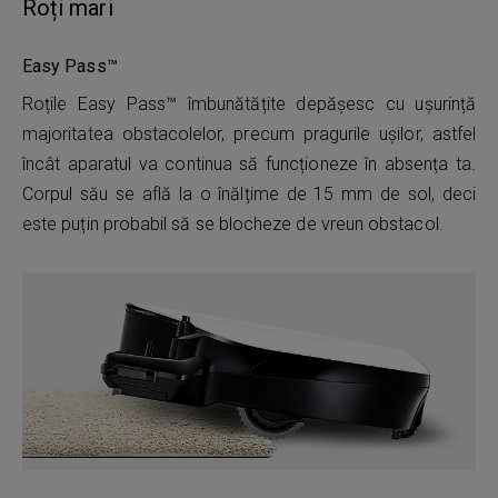
Roți mari
Easy Pass™
Roțile Easy Pass™ îmbunătățite depășesc cu ușurință
majoritatea obstacolelor, precum pragurile ușilor, astfel
încât aparatul va continua să funcționeze în absența ta.
Corpul său se află la o înălțime de 15 mm de sol, deci
este puțin probabil să se blocheze de vreun obstacol.