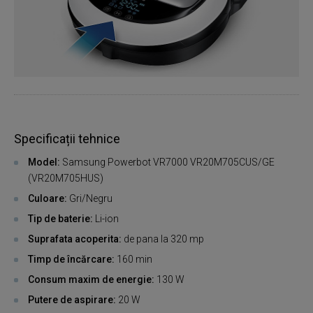
Specificații tehnice
Model:
Samsung Powerbot VR7000 VR20M705CUS/GE
(VR20M705HUS)
Culoare:
Gri/Negru
Tip de baterie:
Li-ion
Suprafata acoperita:
de pana la 320 mp
Timp de încărcare:
160 min
Consum maxim de energie:
130 W
Putere de aspirare:
20 W