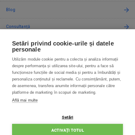
Blog
Consultanță
Setări privind cookie-urile și datele
Cum cumpăr
personale
Utilizăm module cookie pentru a colecta și analiza informații
Contact
despre performanța și utilizarea site-ului, pentru a face să
funcționeze funcțiile de social media și pentru a îmbunătăți și
Contactați-ne
personaliza conținutul și reclamele. Cu consimțământ, putem,
de asemenea, transfera anumite informații personale către
info@robotworld.ro
platforme de marketing în scopuri de marketing.
Află mai multe
031 22 97 010
Lu-Vi 8:00—16:30
TOATE CONTACTELE
Setări
POLITICA DE CONFIDENȚIALITATE
ACTIVAȚI TOTUL