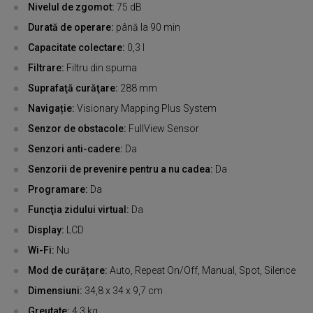
Nivelul de zgomot:
75 dB
Durată de operare:
până la 90 min
Capacitate colectare:
0,3 l
Filtrare:
Filtru din spuma
Suprafaţă curăţare:
288 mm
Navigație:
Visionary Mapping Plus System
Senzor de obstacole:
FullView Sensor
Senzori anti-cadere:
Da
Senzorii de prevenire pentru a nu cadea:
Da
Programare:
Da
Funcţia zidului virtual:
Da
Display:
LCD
Wi-Fi:
Nu
Mod de curățare:
Auto, Repeat On/Off, Manual, Spot, Silence
Dimensiuni:
34,8 x 34 x 9,7 cm
Greutate:
4,3 kg