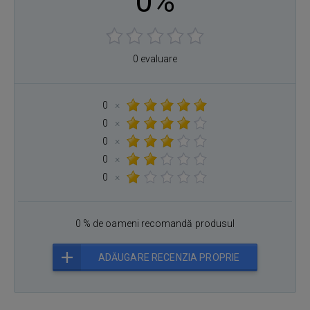
0%
0 evaluare
0
×
0
×
0
×
0
×
0
×
0 % de oameni recomandă produsul
ADĂUGARE RECENZIA PROPRIE