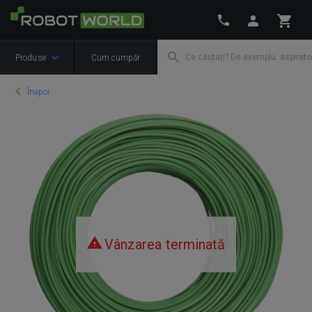
Produse
Cum cumpăr
Înapoi
Vânzarea terminată