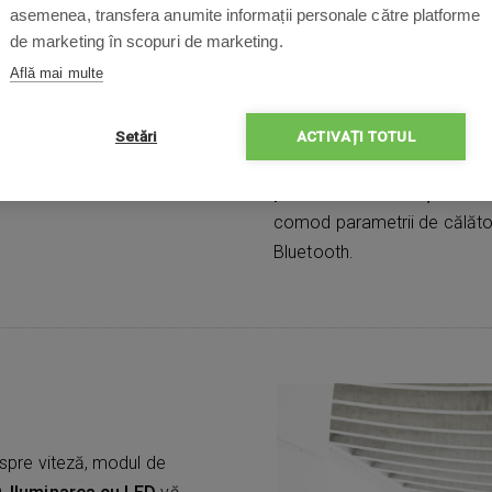
teren. Puteți merge chiar în
asemenea, transfera anumite informații personale către platforme
de marketing în scopuri de marketing.
o viteză de
până la 25 km/
Construcția din aluminiu
as
Află mai multe
timp trotineta rămâne ușoară
Sistemul dublu de frânare, c
Setări
ACTIVAȚI TOTUL
contribuie la conducerea în
pentru roata din față
. Desc
comod parametrii de călătorie
Bluetooth.
espre viteză, modul de