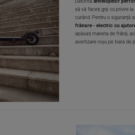
Datorită
anvelopelor perfor
să vă faceți griji cu privire 
curând. Pentru o siguranță s
frânare - electric cu ajuto
apăsați maneta de frână, ac
avertizare roșu pe bara de p