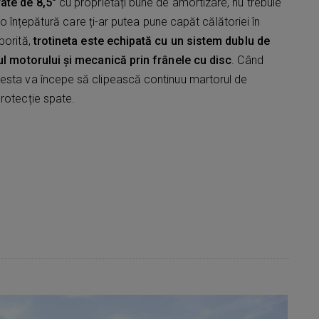
ate de 8,5"
cu proprietăți bune de amortizare, nu trebuie
la o înțepătură care ți-ar putea pune capăt călătoriei în
porită,
trotineta este echipată cu un sistem dublu de
rul motorului și mecanică prin frânele cu disc
. Când
esta va începe să clipească continuu martorul de
rotecție spate.