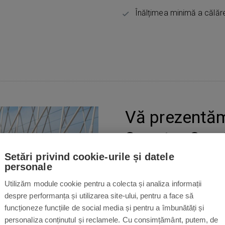
Înălțimea minimă a călăr
Vă prezentăm
Scooter One
Setări privind cookie-urile și datele
Puteți folosi trotineta electr
personale
oraș, dar cu o
autonomie de
Utilizăm module cookie pentru a colecta și analiza informații
mai lungi. Designul modern es
despre performanța și utilizarea site-ului, pentru a face să
nu pot fi perforate, evitand
funcționeze funcțiile de social media și pentru a îmbunătăți și
puternic de 350 W
, care va
personaliza conținutul și reclamele. Cu consimțământ, putem, de