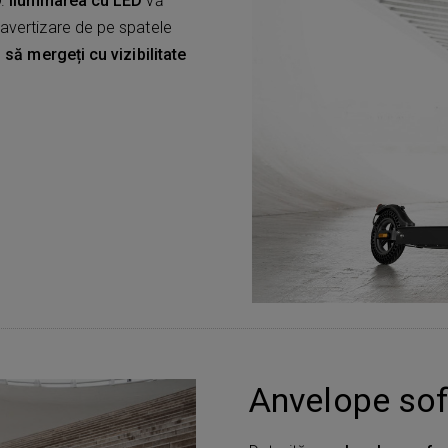
D.
Iluminarea cu LED
vă
 avertizare de pe spatele
i să mergeți cu vizibilitate
Anvelope sof