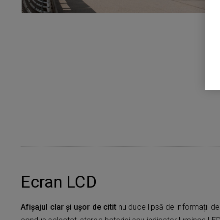
Ecran LCD
Afișajul clar și ușor de citit
nu duce lipsă de informații d