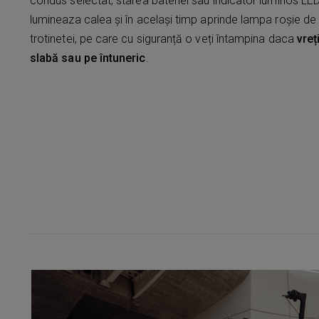
condus selectat, starea bateriei sau indicator luminos LE
lumineaza calea și în același timp aprinde lampa roșie de
trotinetei, pe care cu siguranță o veți întampina daca
vreț
slabă sau pe întuneric
.