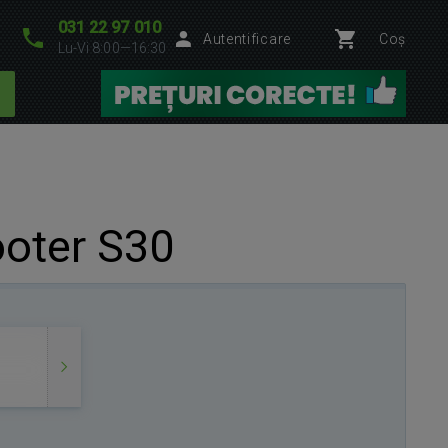
031 22 97 010
Autentificare
Coș
Lu-Vi 8:00—16:30
oter S30