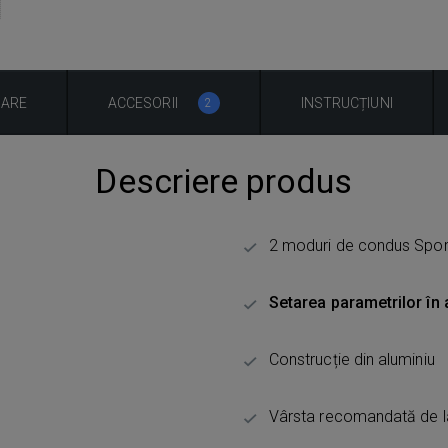
UARE
ACCESORII
INSTRUCȚIUNI
2
Descriere produs
2 moduri de condus Spor
Setarea parametrilor în 
Construcție din aluminiu
Vârsta recomandată de l