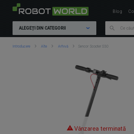
Blog
Co
ALEGEȚI DIN CATEGORII
Vă
Introducere
Alte
Arhivă
Sencor Scooter S30
aflați
aici:
Vânzarea terminată