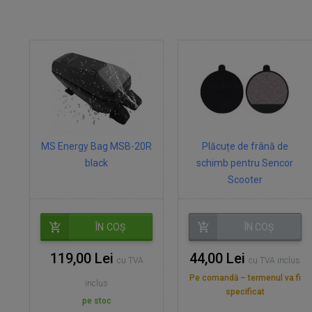
MS Energy Bag MSB-20R
Plăcuțe de frână de
black
schimb pentru Sencor
Scooter
ÎN COȘ
ÎN COȘ
119,00 Lei
44,00 Lei
cu TVA
cu TVA inclus
Pe comandă – termenul va fi
inclus
specificat
pe stoc