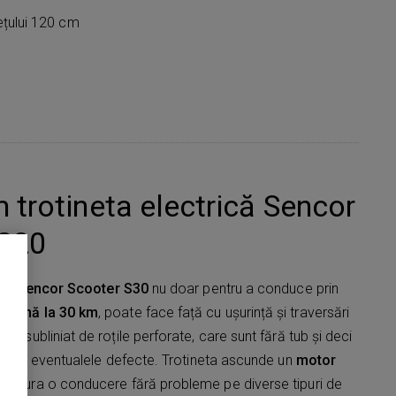
ețului 120 cm
 trotineta electrică Sencor
 S20
ică
Sencor Scooter S30
nu doar pentru a conduce prin
 până la 30 km
, poate face față cu ușurință și traversări
te subliniat de roțile perforate, care sunt fără tub și deci
 astfel eventualele defecte. Trotineta ascunde un
motor
 asigura o conducere fără probleme pe diverse tipuri de