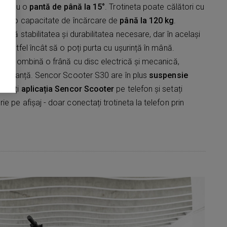
 sus cu o
pantă de până la 15°
. Trotineta poate călători cu
h
cu o capacitate de încărcare de
până la 120 kg
.
igură stabilitatea și durabilitatea necesare, dar în același
, astfel încât să o poți purta cu ușurință în mână.
are combină o frână cu disc electrică și mecanică,
 siguranță. Sencor Scooter S30 are în plus
suspensie
ărcați
aplicația Sencor Scooter
pe telefon și setați
 pe afișaj - doar conectați trotineta la telefon prin