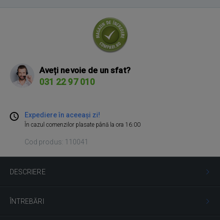
Aveți nevoie de un sfat?
031 22 97 010
Expediere în aceeași zi!
În cazul comenzilor plasate până la ora 16:00
Cod produs: 110041
DESCRIERE
ÎNTREBĂRI