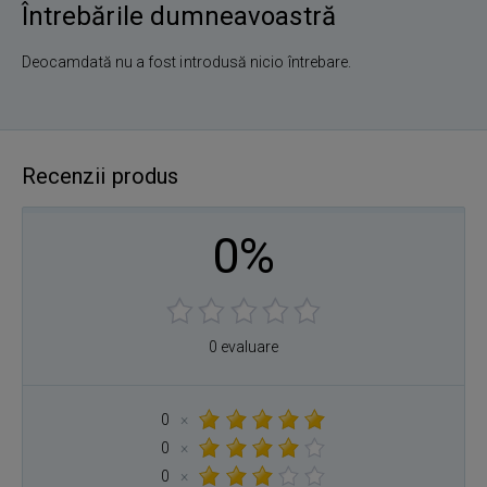
Întrebările dumneavoastră
Deocamdată nu a fost introdusă nicio întrebare.
Recenzii produs
0%
0 evaluare
0
×
0
×
0
×