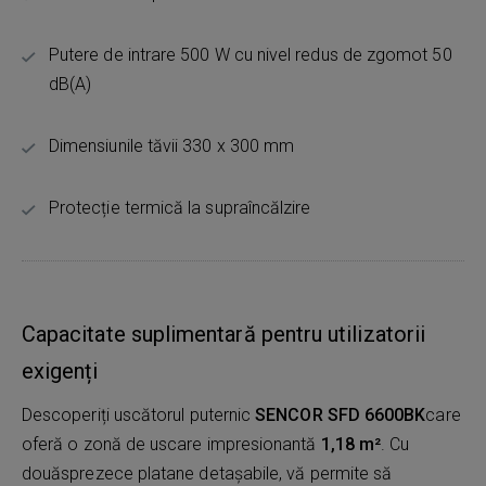
Putere de intrare 500 W cu nivel redus de zgomot 50
dB(A)
Dimensiunile tăvii 330 x 300 mm
Protecție termică la supraîncălzire
Capacitate suplimentară pentru utilizatorii
exigenți
Descoperiți uscătorul puternic
SENCOR SFD 6600BK
care
oferă o zonă de uscare impresionantă
1,18 m²
. Cu
douăsprezece platane detașabile, vă permite să