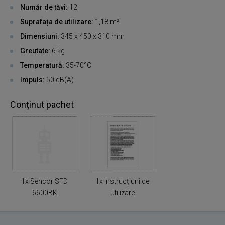
Număr de tăvi:
12
Suprafața de utilizare:
1,18 m²
Dimensiuni:
345 x 450 x 310 mm
Greutate:
6 kg
Temperatură:
35-70°C
Impuls:
50 dB(A)
Conținut pachet
1x Sencor SFD
1x Instrucțiuni de
6600BK
utilizare