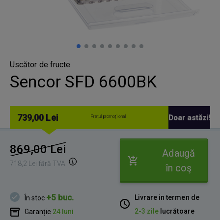
Uscător de fructe
Sencor SFD 6600BK
739,00 Lei
Doar astăzi!
Prețul promoțional
869,00 Lei
Adaugă
718,2 Lei fără TVA
în coş
+5 buc.
Livrare in termen de
În stoc
2-3 zile
lucrătoare
Garanție
24 luni