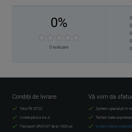
0%
0
0
0
0
0 evaluare
0
Condiții de livrare
Vă vom da sfatur
Totul PE STOC
Suntem specialiști în r
Livrare până a 4-a zi
Testăm toate aspiratoar
Transport GRATUIT de la 1000 Lei
Le dăm sfaturi cliențilo