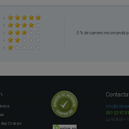
×
×
×
0 % de oameni recomandă p
×
×
i
Contacta
info@robotw
obotică
031 22 97 0
ele
Lu-Vi 8:00—
r
deja 20 de ani