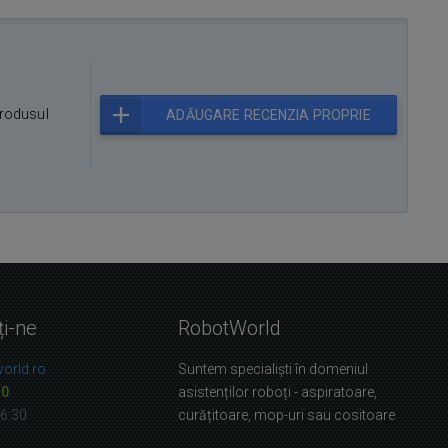
rodusul
ADĂUGARE RECENZIA PROPRIE
ți-ne
RobotWorld
orld.ro
Suntem specialiști în domeniul
10
asistenților roboți - aspiratoare,
16:30
curățitoare, mop-uri sau cositoare