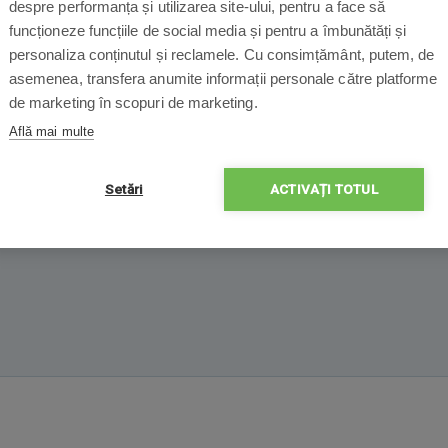
despre performanța și utilizarea site-ului, pentru a face să
funcționeze funcțiile de social media și pentru a îmbunătăți și
personaliza conținutul și reclamele. Cu consimțământ, putem, de
et de accesorii pentru Legee 
asemenea, transfera anumite informații personale către platforme
de marketing în scopuri de marketing.
ntru aspiratorul robot pentru a vă asigura un funcționament m
Află mai multe
i (în funcție de frecvența și tipul suprafeței pe care robotul este util
Setări
ACTIVAȚI TOTUL