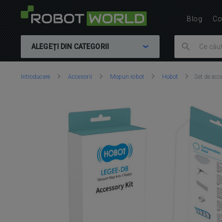
Blog
Co
ALEGEȚI DIN CATEGORII
Vă
Introducere
Accesorii
Mopuri robot
Hobot
Set de acc
aflați
aici: