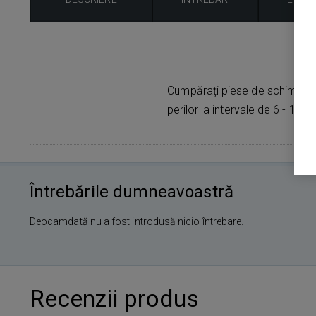
S
Cumpărați piese de schimb pe
perilor la intervale de 6 - 12 lun
Întrebările dumneavoastră
Deocamdată nu a fost introdusă nicio întrebare.
Recenzii produs