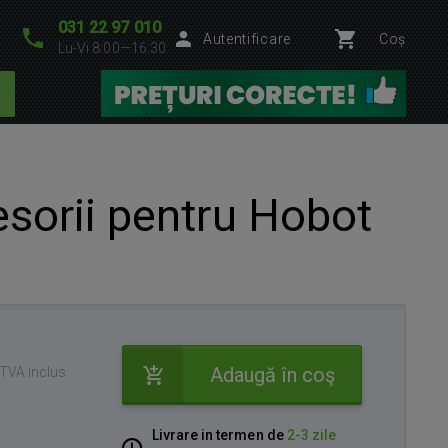
031 22 97 010
Autentificare
Coș
Lu-Vi 8:00—16:30
esorii pentru Hobot
Adaugă în coş
TVA inclus
Livrare in termen de
2-3 zile