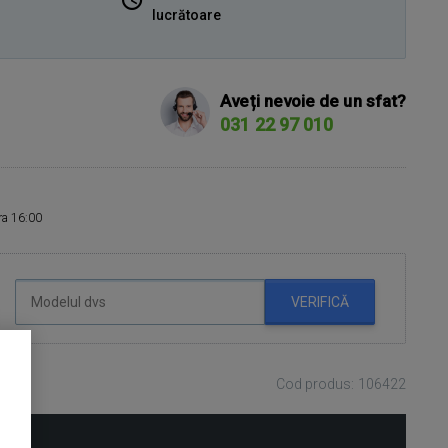
lucrătoare
Aveți nevoie de un sfat?
031 22 97 010
ora 16:00
VERIFICĂ
Cod produs: 106422