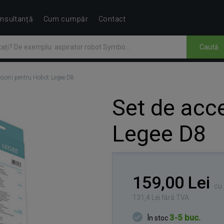
nsultanță
Cum cumpăr
Contact
Caută
esorii pentru Hobot Legee D8
Set de acc
Legee D8
159,00 Lei
cu 
131,4 Lei fără TVA
3-5 buc.
În stoc