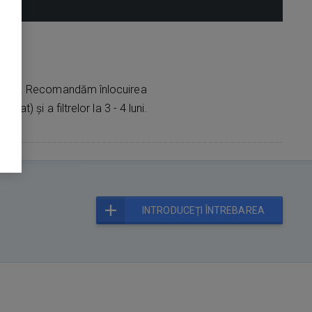
D8
ai bun. Recomandăm înlocuirea
izat) și a filtrelor la 3 - 4 luni.
INTRODUCEȚI ÎNTREBAREA