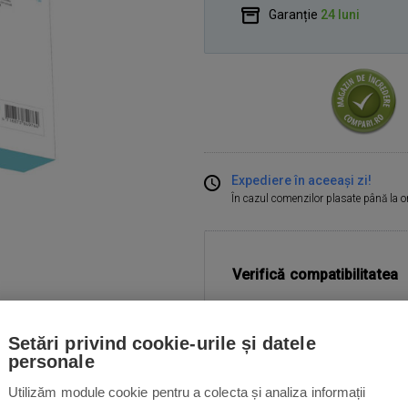
Garanție
24 luni
Expediere în aceeași zi!
În cazul comenzilor plasate până la 
Verifică compatibilitatea
Setări privind cookie-urile și datele
personale
Utilizăm module cookie pentru a colecta și analiza informații
UARE
INSTRUCȚIUNI