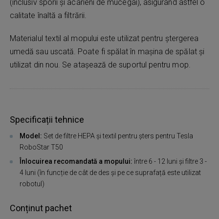
(inclusiv sporii și acarieni de mucegai), asigurând astfel o
calitate înaltă a filtrării.
Materialul textil al mopului este utilizat pentru ștergerea
umedă sau uscată. Poate fi spălat în mașina de spălat și
utilizat din nou. Se atașează de suportul pentru mop.
Specificații tehnice
Model:
Set de filtre HEPA și textil pentru șters pentru Tesla
RoboStar T50
Înlocuirea recomandată a mopului:
între 6 - 12 luni și filtre 3 -
4 luni (în funcție de cât de des și pe ce suprafață este utilizat
robotul)
Conținut pachet