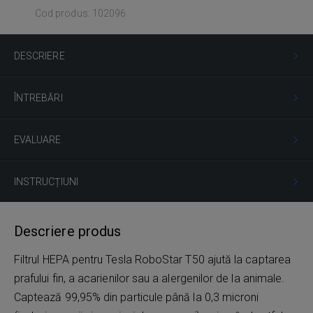
Cod produs: 102096
DESCRIERE
ÎNTREBĂRI
EVALUARE
INSTRUCȚIUNI
Descriere produs
Filtrul HEPA pentru Tesla RoboStar T50 ajută la captarea
prafului fin, a acarienilor sau a alergenilor de la animale.
Captează 99,95% din particule până la 0,3 microni