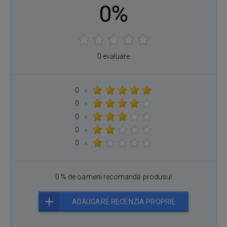
0%
0 evaluare
0
×
0
×
0
×
0
×
0
×
0 % de oameni recomandă produsul
ADĂUGARE RECENZIA PROPRIE