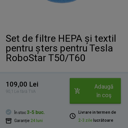
Set de filtre HEPA și textil
pentru șters pentru Tesla
RoboStar T50/T60
109,00 Lei
Adaugă
90,1 Lei fără TVA
în coş
3-5 buc.
Livrare in termen de
În stoc
2-3 zile
lucrătoare
Garanție
24 luni