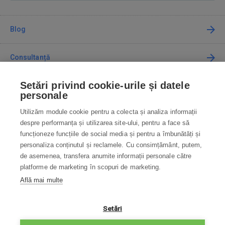
Blog
Consultanță
Setări privind cookie-urile și datele
Cum cumpăr
personale
Utilizăm module cookie pentru a colecta și analiza informații
Contact
despre performanța și utilizarea site-ului, pentru a face să
funcționeze funcțiile de social media și pentru a îmbunătăți și
Contactați-ne
personaliza conținutul și reclamele. Cu consimțământ, putem,
de asemenea, transfera anumite informații personale către
info@robotworld.ro
platforme de marketing în scopuri de marketing.
Află mai multe
031 22 97 010
Lu-Vi 8:00—16:30
TOATE CONTACTELE
Setări