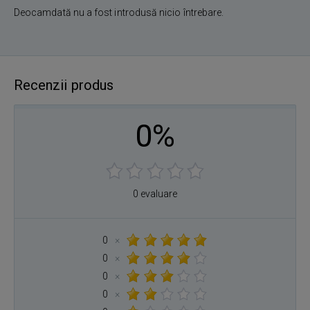
Deocamdată nu a fost introdusă nicio întrebare.
Recenzii produs
0%
0 evaluare
0
×
0
×
0
×
0
×