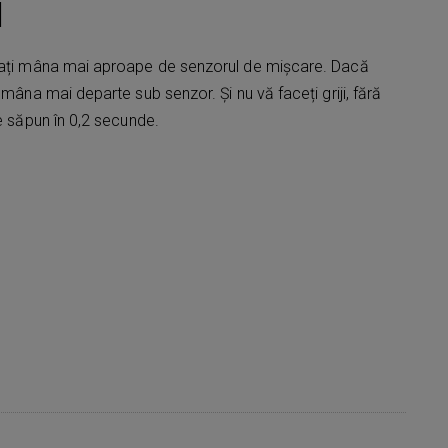
l
asați mâna mai aproape de senzorul de mișcare. Dacă
 mâna mai departe sub senzor. Și nu vă faceți griji, fără
ie săpun în 0,2 secunde.