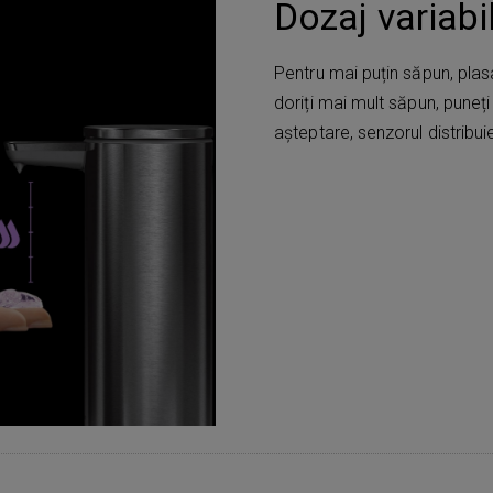
Dozaj variabi
Pentru mai puțin săpun, pl
doriți mai mult săpun, puneți
așteptare, senzorul distribu