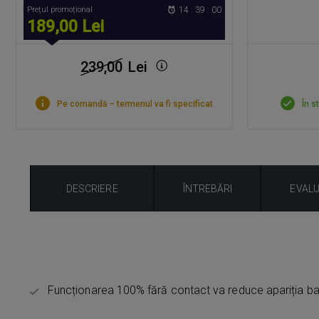
Prețul promoțional
14 : 38 : 59
189,00 Lei
239,00
Lei
Pe comandă – termenul va fi specificat
În s
DESCRIERE
ÎNTREBĂRI
EVAL
Funcționarea 100% fără contact va reduce apariția bac