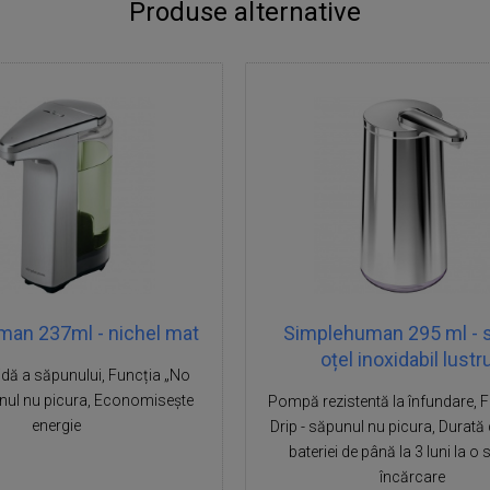
Produse alternative
an 237ml - nichel mat
Simplehuman 295 ml - si
oțel inoxidabil lustru
dă a săpunului, Funcția „No
unul nu picura, Economisește
Pompă rezistentă la înfundare, 
energie
Drip - săpunul nu picura, Durată 
bateriei de până la 3 luni la o
încărcare