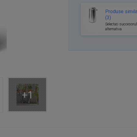
Produse simil
(3)
Selectați succesoru
alternativa
+1