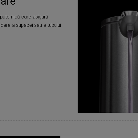
dare
uternică care asigură
undare a supapei sau a tubului