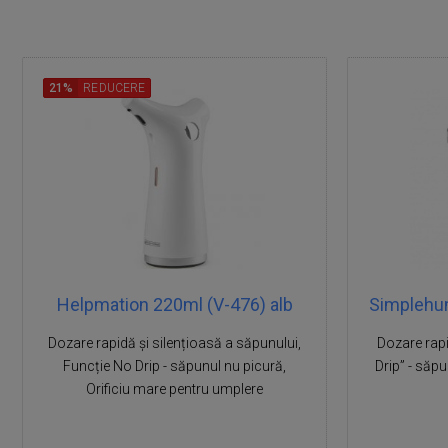
21%
REDUCERE
Helpmation 220ml (V-476) alb
Simplehum
Dozare rapidă și silențioasă a săpunului,
Dozare rapi
Funcție No Drip - săpunul nu picură,
Drip” - săp
Orificiu mare pentru umplere