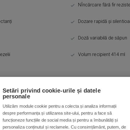
NÎncărcare fără fir rezist
ectanți
Dozare rapidă și silentio
Doză variabilă de săpun
ezelii
Volum recipient 414 ml
Setări privind cookie-urile și datele
personale
Utilizăm module cookie pentru a colecta și analiza informații
Prezentarea 
despre performanța și utilizarea site-ului, pentru a face să
funcționeze funcțiile de social media și pentru a îmbunătăți și
contact Sim
personaliza conținutul și reclamele. Cu consimțământ, putem, de