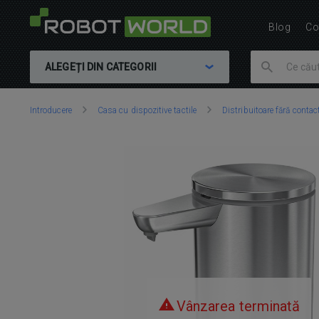
Blog
Co
ALEGEȚI DIN CATEGORII
Vă
Introducere
Casa cu dispozitive tactile
Distribuitoare fără contac
aflați
aici:
Vânzarea terminată