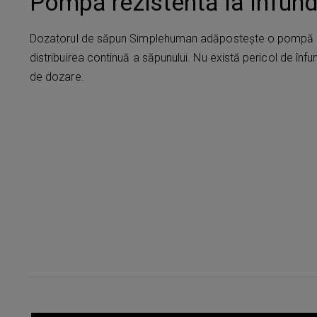
Pompă rezistentă la înfun
Dozatorul de săpun Simplehuman adăpostește o pompă p
distribuirea continuă a săpunului. Nu există pericol de înf
de dozare.