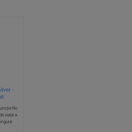
lver -
it
Funcție No
de viață a
 singură