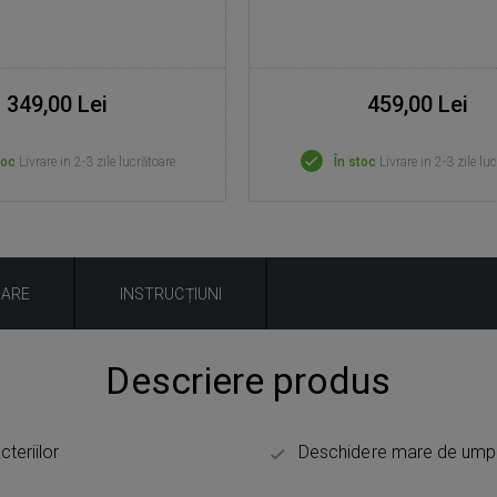
349,00 Lei
459,00 Lei
toc
Livrare in 2-3 zile lucrătoare
În stoc
Livrare in 2-3 zile lu
UARE
INSTRUCȚIUNI
Descriere produs
teriilor
Deschidere mare de umpl