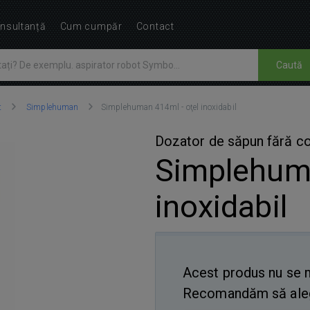
nsultanță
Cum cumpăr
Contact
Caută
t
Simplehuman
Simplehuman 414ml - oţel inoxidabil
Dozator de săpun fără c
Simplehuma
inoxidabil
Acest produs nu se m
Recomandăm să ale