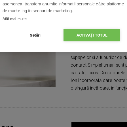
asemenea, transfera anumite informații personale către platforme
de marketing în scopuri de marketing.
Dozatoarele de săpun fără 
utilizare mai ușoară și igien
Află mai multe
lichid prin simpla apropiere 
distanța palmei, distribuie 
Setări
ACTIVAȚI TOTUL
nivelului ridicat de protecț
de spălat și rezistent la apă
supapelor și a tuburilor de 
contact Simplehuman sunt pes
calitate, luxos. Dozatoarele
Ion încorporată care poate fi
o singură încărcare, în funcți