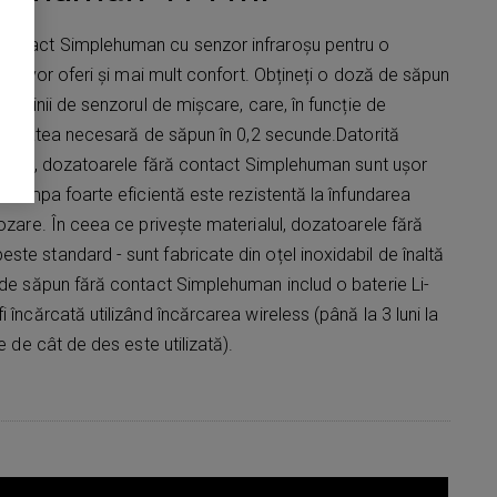
contact Simplehuman cu senzor infraroșu pentru o
ă vă vor oferi și mai mult confort. Obțineți o doză de săpun
a mâinii de senzorul de mișcare, care, în funcție de
cantitatea necesară de săpun în 0,2 secunde.Datorită
ie IP67, dozatoarele fără contact Simplehuman sunt ușor
. Pompa foarte eficientă este rezistentă la înfundarea
dozare. În ceea ce privește materialul, dozatoarele fără
te standard - sunt fabricate din oțel inoxidabil de înaltă
 de săpun fără contact Simplehuman includ o baterie Li-
 încărcată utilizând încărcarea wireless (până la 3 luni la
e de cât de des este utilizată).