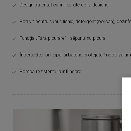
Design patentat cu linii curate de la designer
Potrivit pentru săpun lichid, detergent (borcan), dezinf
Funcția „Fără picurare” - săpunul nu picura
Întrerupător principal și baterie protejate împotriva um
Pompă rezistentă la înfundare