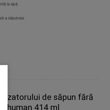
entă la apă
asă a săpunului
dozatorului de săpun fără
plehuman 414 ml