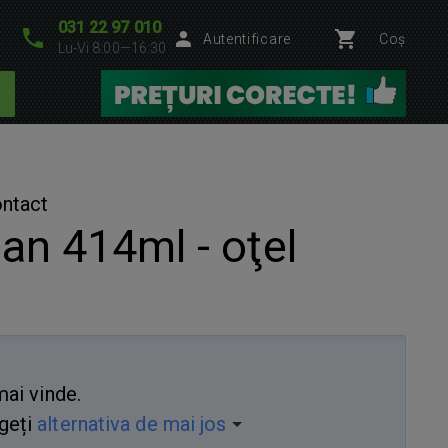
031 22 97 010
Autentificare
Coș
Lu-Vi 8:00—16:30
ontact
n 414ml - oţel
ai vinde.
geți
alternativa de mai jos